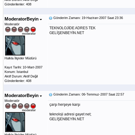
Gönderilenler: 408
Gönderim Zamanı: 19-Haziran-2007 Saat 23:36
ModeratorBeyin
Moderatör
TEKNOLOJİDE ADRES TEK
GELİŞENBEYİN.NET
Halkla İlişkiler Müdürü
Kayıt Tarihi: 10-Mart-2007
Konum: İstanbul
Aktif Durum: Aktif Değil
Gönderilenler: 408
Gönderim Zamanı: 06-Temmuz-2007 Saat 22:57
ModeratorBeyin
Moderatör
çarşı herşeye karşı
teknoloji adresi gayet net;
GELİŞENBEYİN.NET
Halkla İlişkiler Müdürü