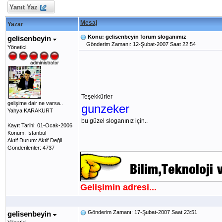
Yanıt Yaz
Mesaj
Yazar
Konu: gelisenbeyin forum sloganımız
gelisenbeyin
Gönderim Zamanı: 12-Şubat-2007 Saat 22:54
Yönetici
Teşekkürler
gelişime dair ne varsa..
gunzeker
Yahya KARAKURT
bu güzel sloganınız için..
Kayıt Tarihi: 01-Ocak-2006
Konum: Istanbul
Aktif Durum: Aktif Değil
Gönderilenler: 4737
Gelişimin adresi...
Gönderim Zamanı: 17-Şubat-2007 Saat 23:51
gelisenbeyin