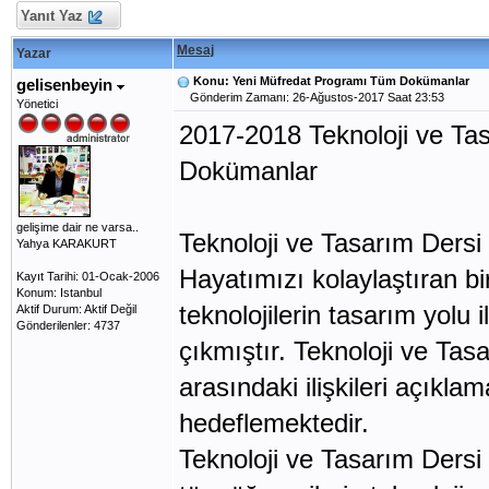
Yanıt Yaz
Mesaj
Yazar
Konu: Yeni Müfredat Programı Tüm Dokümanlar
gelisenbeyin
Gönderim Zamanı: 26-Ağustos-2017 Saat 23:53
Yönetici
2017-2018 Teknoloji ve Ta
Dokümanlar
gelişime dair ne varsa..
Teknoloji ve Tasarım Ders
Yahya KARAKURT
Hayatımızı kolaylaştıran birç
Kayıt Tarihi: 01-Ocak-2006
Konum: Istanbul
teknolojilerin tasarım yolu
Aktif Durum: Aktif Değil
Gönderilenler: 4737
çıkmıştır. Teknoloji ve Tasa
arasındaki ilişkileri açıkl
hedeflemektedir.
Teknoloji ve Tasarım Dersi