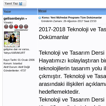
Yanıt Yaz
Mesaj
Yazar
Konu: Yeni Müfredat Programı Tüm Dokümanlar
gelisenbeyin
Gönderim Zamanı: 26-Ağustos-2017 Saat 23:53
Yönetici
2017-2018 Teknoloji ve Ta
Dokümanlar
gelişime dair ne varsa..
Teknoloji ve Tasarım Ders
Yahya KARAKURT
Hayatımızı kolaylaştıran birç
Kayıt Tarihi: 01-Ocak-2006
Konum: Istanbul
teknolojilerin tasarım yolu
Aktif Durum: Aktif Değil
Gönderilenler: 4737
çıkmıştır. Teknoloji ve Tasa
arasındaki ilişkileri açıkl
hedeflemektedir.
Teknoloji ve Tasarım Dersi