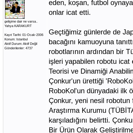
eden, koşan, futbol oynayan
onlar icat etti.
gelişime dair ne varsa..
Yahya KARAKURT
Geçtiğimiz günlerde de Japo
Kayıt Tarihi: 01-Ocak-2006
Konum: Istanbul
bacağını kamuoyuna tanıttı.
Aktif Durum: Aktif Değil
Gönderilenler: 4737
robotlarının ardından bir T
işleri yapabilen robotu ic
Teorisi ve Dinamiği Anabil
Çonkur'un ürettiği 'RoboKol
RoboKol'un dünyadaki ilk ö
Çonkur, yeni nesil robotun 
Araştırma Kurumu (TÜBİTAK
karşıladığını belirtti. Çon
Bir Ürün Olarak Geliştirilm