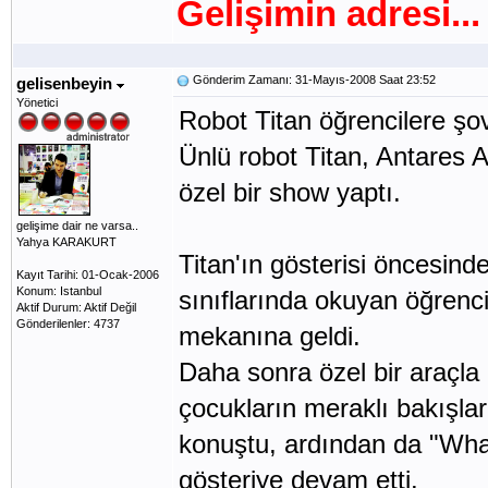
Gelişimin adresi...
Gönderim Zamanı: 31-Mayıs-2008 Saat 23:52
gelisenbeyin
Yönetici
Robot Titan öğrencilere şo
Ünlü robot Titan, Antares A
özel bir show yaptı.
gelişime dair ne varsa..
Yahya KARAKURT
Titan'ın gösterisi öncesinde
Kayıt Tarihi: 01-Ocak-2006
Konum: Istanbul
sınıflarında okuyan öğrencil
Aktif Durum: Aktif Değil
Gönderilenler: 4737
mekanına geldi.
Daha sonra özel bir araçla 
çocukların meraklı bakışlar
konuştu, ardından da "What
gösteriye devam etti.