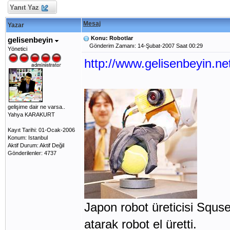
Yanıt Yaz
Mesaj
Yazar
Konu: Robotlar
gelisenbeyin
Gönderim Zamanı: 14-Şubat-2007 Saat 00:29
Yönetici
http://www.gelisenbeyin.net
gelişime dair ne varsa..
Yahya KARAKURT
Kayıt Tarihi: 01-Ocak-2006
Konum: Istanbul
Aktif Durum: Aktif Değil
Gönderilenler: 4737
Japon robot üreticisi Squse
atarak robot el üretti.