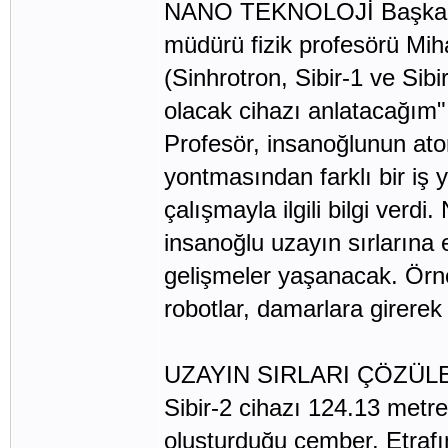
NANO TEKNOLOJİ Başka bir
müdürü fizik profesörü Miha
(Sinhrotron, Sibir-1 ve Sibi
olacak cihazı anlatacağım"
Profesör, insanoğlunun ato
yontmasından farklı bir iş y
çalışmayla ilgili bilgi verd
insanoğlu uzayın sırlarına 
gelişmeler yaşanacak. Örneğ
robotlar, damarlara girerek 
UZAYIN SIRLARI ÇÖZÜLECEK
Sibir-2 cihazı 124.13 metre
oluşturduğu çember. Etraf