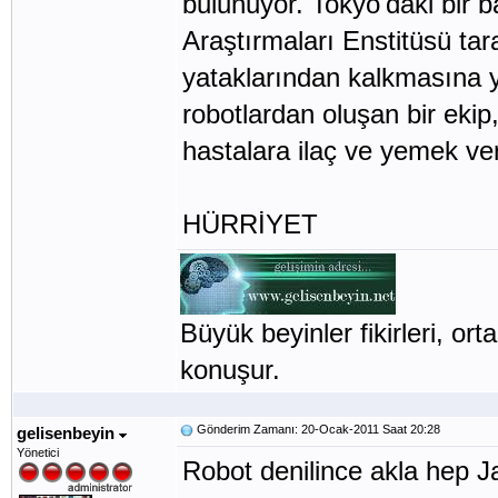
bulunuyor. Tokyo'daki bir
Araştırmaları Enstitüsü tar
yataklarından kalkmasına ya
robotlardan oluşan bir ekip,
hastalara ilaç ve yemek veri
HÜRRİYET
Büyük beyinler fikirleri, orta
konuşur.
Gönderim Zamanı: 20-Ocak-2011 Saat 20:28
gelisenbeyin
Yönetici
Robot denilince akla hep Ja