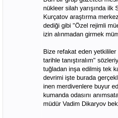
nükleer silah yarışında ilk 
Kurçatov araştırma merkezi
dediği gibi "Özel rejimli m
izin alınmadan girmek müm
Bize refakat eden yetkililer
tarihle tanıştıralım" sözle
tuğladan inşa edilmiş tek k
devrimi işte burada gerçek
inen merdivenlere buyur edil
kumanda odasını anımsatan
müdür Vadim Dikaryov bekl