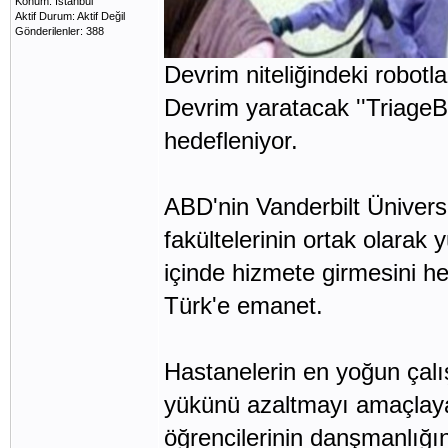
Konum: İstanbul
Aktif Durum: Aktif Değil
Gönderilenler: 388
Devrim niteliğindeki robotl
Devrim yaratacak ''TriageBot
hedefleniyor.
ABD'nin Vanderbilt Üniversi
fakültelerinin ortak olarak y
içinde hizmete girmesini hed
Türk'e emanet.
Hastanelerin en yoğun çalış
yükünü azaltmayı amaçlayan
öğrencilerinin danşmanlığı