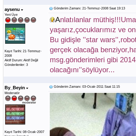
Gönderim Zamanı: 21-Temmuz-2008 Saat 19:13
aysenu
Yeni Üye
A
nlatılanlar müthiş!!!Um
yaşarız,çocuklarımız ve onl
Bu gidişle ''star wars'',rob
gerçek olacağa benziyor,hat
Kayıt Tarihi: 21-Temmuz-
2008
msg.gönderimleri gibi 2014 
Aktif Durum: Aktif Değil
Gönderilenler: 3
olacağını''söylüyor...
Gönderim Zamanı: 03-Ocak-2011 Saat 11:15
By_Beyin
Moderatör
Kayıt Tarihi: 08-Ocak-2007