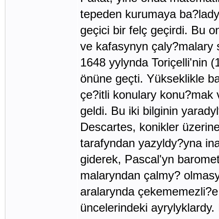
tepeden kurumaya ba?lady.
geçici bir felç geçirdi. Bu
ve kafasynyn çaly?malary 
1648 yylynda Toriçelli'nin
önüne geçti. Yükseklikle b
çe?itli konulary konu?mak v
geldi. Bu iki bilginin yara
Descartes, konikler üzerin
tarafyndan yazyldy?yna in
giderek, Pascal'yn baromet
malaryndan çalmy? olmasyn
aralarynda çekememezli?e 
üncelerindeki ayrylyklardy.