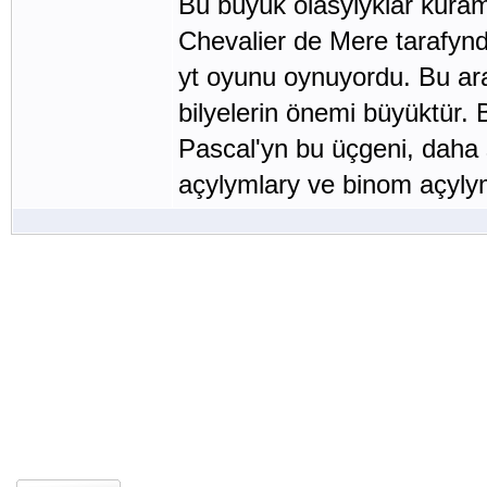
Bu büyük olasylyklar kura
Chevalier de Mere tarafynda
yt oyunu oynuyordu. Bu ara 
bilyelerin önemi büyüktür.
Pascal'yn bu üçgeni, daha s
açylymlary ve binom açylym