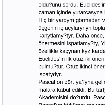
oldu?unu sordu. Euclides'i
zaman içinde yutarcasyna b
Hiç bir yardym görmeden v
üçgenin iç açylarynyn topl
kanytlamy?tyr. Daha önce, 
önermesini ispatlamy?ty, 
özellikle kaçynan kyz karde
Euclides'in ilk otuz iki ön
bulmu?tur. Otuz ikinci önerm
ispatydyr.
Pascal on dört ya?yna geli
malara kabul edildi. Bu ta
Akademisini do?urdu. Pasc