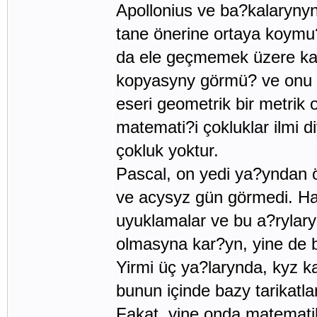
Apollonius ve ba?kalarynyn
tane önerine ortaya koymu?
da ele geçmemek üzere kay
kopyasyny görmü? ve onu i
eseri geometrik bir metrik 
matemati?i çokluklar ilmi 
çokluk yoktur.
Pascal, on yedi ya?yndan 
ve acysyz gün görmedi. Ha
uyuklamalar ve bu a?rylaryn
olmasyna kar?yn, yine de 
Yirmi üç ya?larynda, kyz ka
bunun içinde bazy tarikatla
Fakat, yine onda matematik