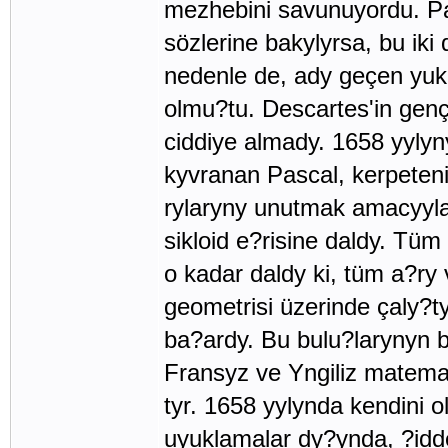
mezhebini savunuyordu. Pas
sözlerine bakylyrsa, bu iki 
nedenle de, ady geçen yuk
olmu?tu. Descartes'in genç
ciddiye almady. 1658 yylyn
kyvranan Pascal, kerpeten
rylaryny unutmak amacyyla,
sikloid e?risine daldy. Tüm
o kadar daldy ki, tüm a?ry 
geometrisi üzerinde çaly?ty.
ba?ardy. Bu bulu?larynyn 
Fransyz ve Yngiliz matem
tyr. 1658 yylynda kendini o
uyuklamalar dy?ynda, ?idd