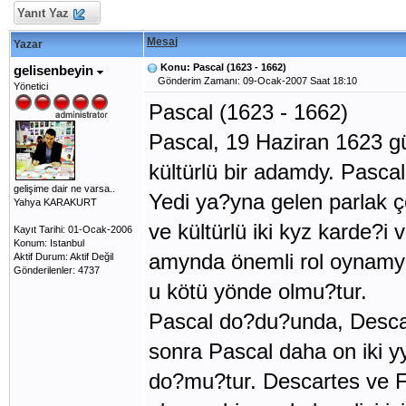
Yanıt Yaz
Mesaj
Yazar
Konu: Pascal (1623 - 1662)
gelisenbeyin
Gönderim Zamanı: 09-Ocak-2007 Saat 18:10
Yönetici
Pascal (1623 - 1662)
Pascal, 19 Haziran 1623 g
kültürlü bir adamdy. Pascal
gelişime dair ne varsa..
Yedi ya?yna gelen parlak ç
Yahya KARAKURT
ve kültürlü iki kyz karde?i
Kayıt Tarihi: 01-Ocak-2006
Konum: Istanbul
amynda önemli rol oynamy?t
Aktif Durum: Aktif Değil
Gönderilenler: 4737
u kötü yönde olmu?tur.
Pascal do?du?unda, Descar
sonra Pascal daha on iki y
do?mu?tur. Descartes ve F