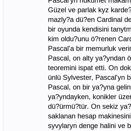
Pascal'yn hükümet makaml
Güzel ve parlak kyz karde?
mazly?a dü?en Cardinal de 
bir oyunda kendisini tanyt
kim oldu?unu ö?renen Card
Pascal'a bir memurluk verir
Pascal, on alty ya?yndan ö
teoremini ispat etti. On d
ünlü Sylvester, Pascal'yn 
Pascal, on bir ya?yna gelin
ya?yndayken, konikler üzeri
dü?ürmü?tür. On sekiz ya?
saklanan hesap makinesini 
syvylaryn denge halini ve