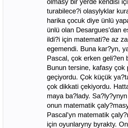
olmasy bir yerde kendisi iç
turabilece?i olasylyklar ku
harika çocuk diye ünlü yap
ünlü olan Desargues'dan es
ildi?i için matemati?e az 
egemendi. Buna kar?yn, yap
Pascal, çok erken geli?en 
Bunun tersine, kafasy çok 
geçiyordu. Çok küçük ya?t
çok dikkati çekiyordu. Hat
maya ba?lady. Sa?ly?ynyn 
onun matematik çaly?masy
Pascal'yn matematik çaly?
için oyunlaryny byrakty. O