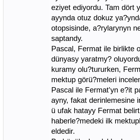
eziyet ediyordu. Tam dört 
ayynda otuz dokuz ya?ynd
otopsisinde, a?rylarynyn ned
saptandy.
Pascal, Fermat ile birlikte
dünyasy yaratmy? oluyordu.
kuramy olu?tururken, Ferma
mektup görü?meleri incele
Pascal ile Fermat'yn e?it p
ayny, fakat derinlemesine i
ü ufak hatayy Fermat belir
haberle?medeki ilk mektup
eldedir.