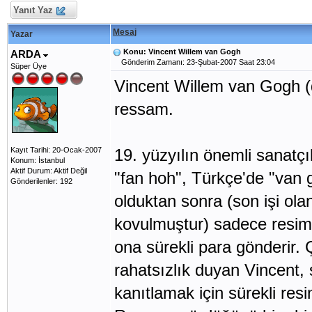
Yanıt Yaz
Mesaj
Yazar
Konu: Vincent Willem van Gogh
ARDA
Gönderim Zamanı: 23-Şubat-2007 Saat 23:04
Süper Üye
Vincent Willem van Gogh (
ressam.
Kayıt Tarihi: 20-Ocak-2007
19. yüzyılın önemli sanatç
Konum: İstanbul
Aktif Durum: Aktif Değil
"fan hoh", Türkçe'de "van g
Gönderilenler: 192
olduktan sonra (son işi olan 
kovulmuştur) sadece resim
ona sürekli para gönderir. 
rahatsızlık duyan Vincent,
kanıtlamak için sürekli re