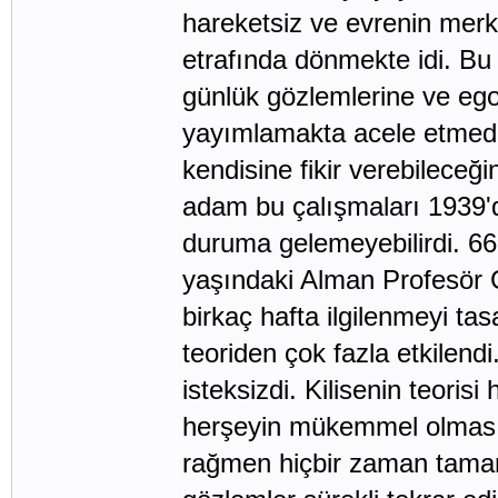
hareketsiz ve evrenin mer
etrafında dönmekte idi. Bu 
günlük gözlemlerine ve ego
yayımlamakta acele etmedi.
kendisine fikir verebileceğ
adam bu çalışmaları 1939'
duruma gelemeyebilirdi. 66 
yaşındaki Alman Profesör G
birkaç hafta ilgilenmeyi tas
teoriden çok fazla etkilen
isteksizdi. Kilisenin teoris
herşeyin mükemmel olmasın
rağmen hiçbir zaman tamam