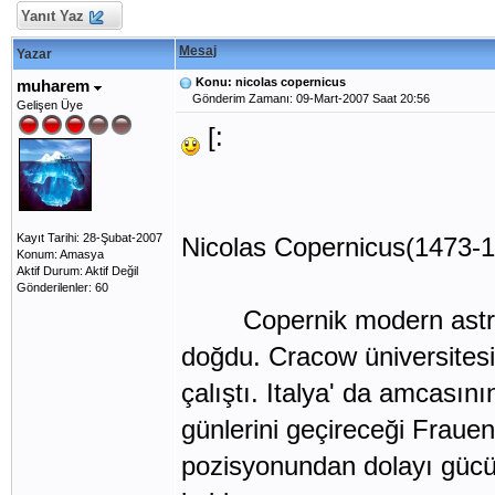
Yanıt Yaz
Mesaj
Yazar
Konu: nicolas copernicus
muharem
Gönderim Zamanı: 09-Mart-2007 Saat 20:56
Gelişen Üye
[:
Kayıt Tarihi: 28-Şubat-2007
Nicolas Copernicus(1473-
Konum: Amasya
Aktif Durum: Aktif Değil
Gönderilenler: 60
Copernik modern astronom
doğdu. Cracow üniversitesi
çalıştı. Italya' da amcası
günlerini geçireceği Frauen
pozisyonundan dolayı gücün