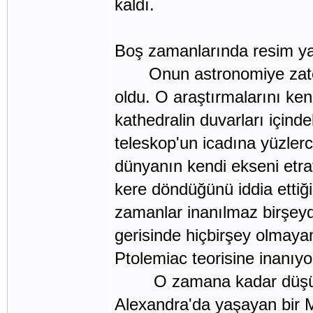
kaldı.
Boş zamanlarında resim yapt
Onun astronomiye zaten va
oldu. O araştırmalarını k
kathedralin duvarları içind
teleskop'un icadına yüzlerc
dünyanın kendi ekseni etraf
kere döndüğünü iddia ettiği
zamanlar inanılmaz birşeyd
gerisinde hiçbirşey olmayan
Ptolemiac teorisine inanıyo
O zamana kadar düşünürl
Alexandra'da yaşayan bir Mı