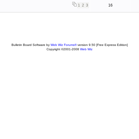
1
2
3
16
Bulletin Board Software by
Web Wiz Forums®
version 9.50
[Free Express Edition]
Copyright ©2001-2008
Web Wiz