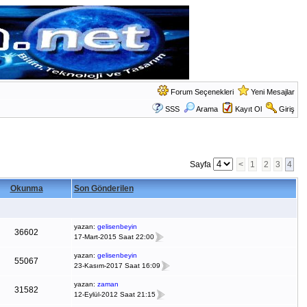
Forum Seçenekleri
Yeni Mesajlar
SSS
Arama
Kayıt Ol
Giriş
Sayfa
<
1
2
3
4
Okunma
Son Gönderilen
yazan:
gelisenbeyin
36602
17-Mart-2015 Saat 22:00
yazan:
gelisenbeyin
55067
23-Kasım-2017 Saat 16:09
yazan:
zaman
31582
12-Eylül-2012 Saat 21:15