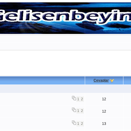
Cevaplar
1
2
12
1
2
12
1
2
13