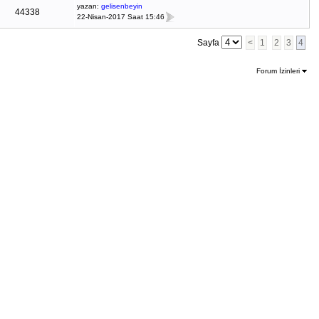
yazan:
gelisenbeyin
44338
22-Nisan-2017 Saat 15:46
Sayfa
<
1
2
3
4
Forum İzinleri