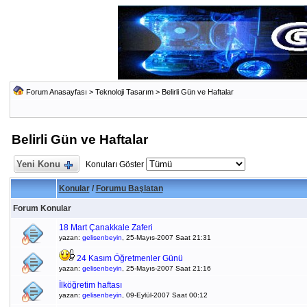
Forum Anasayfası
>
Teknoloji Tasarım
>
Belirli Gün ve Haftalar
Belirli Gün ve Haftalar
Yeni Konu
Konuları Göster
Konular
/
Forumu Başlatan
Forum Konular
18 Mart Çanakkale Zaferi
yazan:
gelisenbeyin
, 25-Mayıs-2007 Saat 21:31
24 Kasım Öğretmenler Günü
yazan:
gelisenbeyin
, 25-Mayıs-2007 Saat 21:16
İlköğretim haftası
yazan:
gelisenbeyin
, 09-Eylül-2007 Saat 00:12