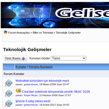
Forum Anasayfası
>
Bilim ve Teknoloji
>
Teknolojik Gelişmeler
Teknolojik Gelişmeler
Yeni Konu
Konuları Göster
Konular
/
Forumu Başlatan
Forum Konular
Motosiklet sürücüleri için teknolojik mont
yazan:
gelisenbeyin
, 19-Nisan-2008 Saat 23:47
Crea'dan notebook dünyasında yenilik: MiniC G100
yazan:
Süper Beyin
, 11-Haziran-2008 Saat 17:07
İphone 5 satış rekoru kırdı!
yazan:
gelisenbeyin
, 19-Aralık-2012 Saat 16:02