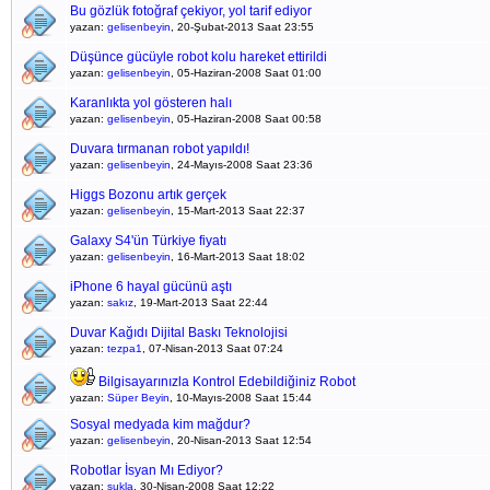
Bu gözlük fotoğraf çekiyor, yol tarif ediyor
yazan:
gelisenbeyin
, 20-Şubat-2013 Saat 23:55
Düşünce gücüyle robot kolu hareket ettirildi
yazan:
gelisenbeyin
, 05-Haziran-2008 Saat 01:00
Karanlıkta yol gösteren halı
yazan:
gelisenbeyin
, 05-Haziran-2008 Saat 00:58
Duvara tırmanan robot yapıldı!
yazan:
gelisenbeyin
, 24-Mayıs-2008 Saat 23:36
Higgs Bozonu artık gerçek
yazan:
gelisenbeyin
, 15-Mart-2013 Saat 22:37
Galaxy S4'ün Türkiye fiyatı
yazan:
gelisenbeyin
, 16-Mart-2013 Saat 18:02
iPhone 6 hayal gücünü aştı
yazan:
sakız
, 19-Mart-2013 Saat 22:44
Duvar Kağıdı Dijital Baskı Teknolojisi
yazan:
tezpa1
, 07-Nisan-2013 Saat 07:24
Bilgisayarınızla Kontrol Edebildiğiniz Robot
yazan:
Süper Beyin
, 10-Mayıs-2008 Saat 15:44
Sosyal medyada kim mağdur?
yazan:
gelisenbeyin
, 20-Nisan-2013 Saat 12:54
Robotlar İsyan Mı Ediyor?
yazan:
sukla
, 30-Nisan-2008 Saat 12:22