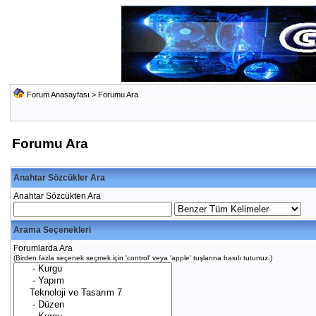
Forum Anasayfası
> Forumu Ara
Forumu Ara
Anahtar Sözcükler Ara
Anahtar Sözcükten Ara
Arama Seçenekleri
Forumlarda Ara
(Birden fazla seçenek seçmek için 'control' veya 'apple' tuşlarına basılı tutunuz.)