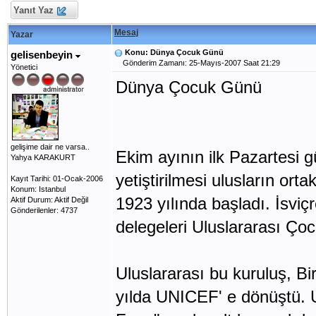
Yanıt Yaz
Mesaj
Yazar
Konu: Dünya Çocuk Günü
gelisenbeyin
Gönderim Zamanı: 25-Mayıs-2007 Saat 21:29
Yönetici
Dünya Çocuk Günü
gelişime dair ne varsa..
Ekim ayının ilk Pazartesi 
Yahya KARAKURT
yetiştirilmesi ulusların ort
Kayıt Tarihi: 01-Ocak-2006
Konum: Istanbul
1923 yılında başladı. İsviç
Aktif Durum: Aktif Değil
Gönderilenler: 4737
delegeleri Uluslararası Çocu
Uluslararası bu kuruluş, Bi
yılda UNICEF' e dönüştü. U