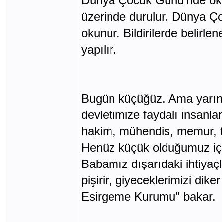
Dünya Çocuk Günü'nde okul
üzerinde durulur. Dünya Çoc
okunur. Bildirilerde belirle
yapılır.
Bugün küçüğüz. Ama yarın 
devletimize faydalı insanla
hakim, mühendis, memur, t
Henüz küçük olduğumuz için
Babamız dışarıdaki ihtiyaçl
pişirir, giyeceklerimizi di
Esirgeme Kurumu" bakar.