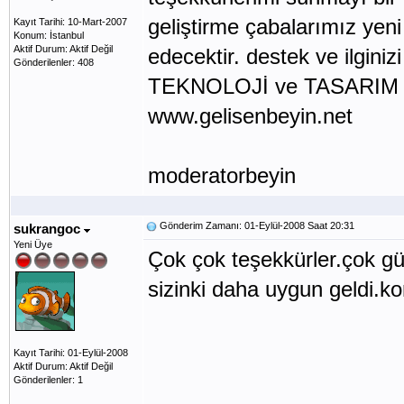
geliştirme çabalarımız yen
Kayıt Tarihi: 10-Mart-2007
Konum: İstanbul
Aktif Durum: Aktif Değil
edecektir. destek ve ilginiz
Gönderilenler: 408
TEKNOLOJİ ve TASARIM ders
www.gelisenbeyin.net
moderatorbeyin
Gönderim Zamanı: 01-Eylül-2008 Saat 20:31
sukrangoc
Yeni Üye
Çok çok teşekkürler.çok gü
sizinki daha uygun geldi.k
Kayıt Tarihi: 01-Eylül-2008
Aktif Durum: Aktif Değil
Gönderilenler: 1