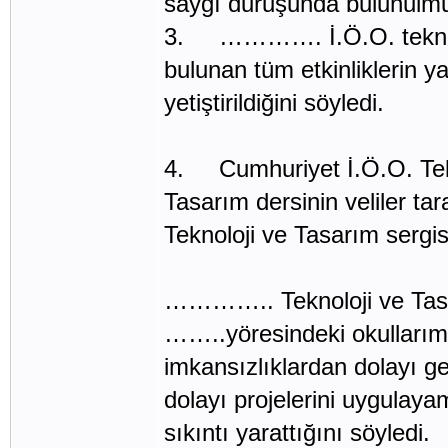
saygı duruşunda bulunulmuş
3. …………. İ.Ö.O. teknolo
bulunan tüm etkinliklerin y
yetiştirildiğini söyledi.
4. Cumhuriyet İ.Ö.O. Tek
Tasarım dersinin veliler ta
Teknoloji ve Tasarım sergis
………….. Teknoloji ve Ta
……..yöresindeki okullarımı
imkansızlıklardan dolayı g
dolayı projelerini uygulaya
sıkıntı yarattığını söyledi.