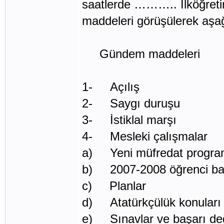
saatlerde ……….. İlköğreti
maddeleri görüşülerek aşağı
Gündem maddeleri
1- Açılış
2- Saygı duruşu
3- İstiklal marşı
4- Mesleki çalışmalar
a) Yeni müfredat program
b) 2007-2008 öğrenci başa
c) Planlar
d) Atatürkçülük konuları
e) Sınavlar ve başarı değ