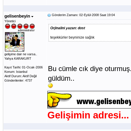
Gönderim Zamanı: 02-Eylül-2008 Saat 19:04
gelisenbeyin
Yönetici
Orjinalini yazan: dost
teşekkürler beyninize sağlık
gelişime dair ne varsa..
Yahya KARAKURT
Bu cümle cık diye oturmuş
Kayıt Tarihi: 01-Ocak-2006
Konum: Istanbul
Aktif Durum: Aktif Değil
güldüm..
Gönderilenler: 4737
Gelişimin adresi...