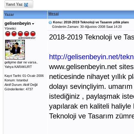
Yanıt Yaz
Mesaj
Yazar
Konu: 2018-2019 Teknoloji ve Tasarım yıllık planı
gelisenbeyin
Gönderim Zamanı: 30-Ağustos-2008 Saat 14:20
Yönetici
2018-2019 Teknoloji ve Tasar
http://gelisenbeyin.net/tekno
gelişime dair ne varsa..
www.gelisenbeyin.net sites
Yahya KARAKURT
neticesinde nihayet yıllık 
Kayıt Tarihi: 01-Ocak-2006
Konum: Istanbul
dolayı sevinçliyim. umarım
Aktif Durum: Aktif Değil
Gönderilenler: 4737
istediğiniz , paylaşmak ist
yapılarak en kaliteli haliyle
Teknoloji ve Tasarım zümrel