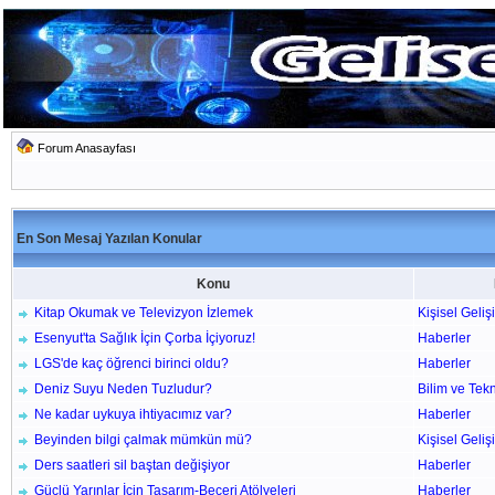
Forum Anasayfası
En Son Mesaj Yazılan Konular
Konu
Kitap Okumak ve Televizyon İzlemek
Kişisel Geliş
Esenyut'ta Sağlık İçin Çorba İçiyoruz!
Haberler
LGS'de kaç öğrenci birinci oldu?
Haberler
Deniz Suyu Neden Tuzludur?
Bilim ve Tek
Ne kadar uykuya ihtiyacımız var?
Haberler
Beyinden bilgi çalmak mümkün mü?
Kişisel Geliş
Ders saatleri sil baştan değişiyor
Haberler
Güçlü Yarınlar İçin Tasarım-Beceri Atölyeleri
Haberler