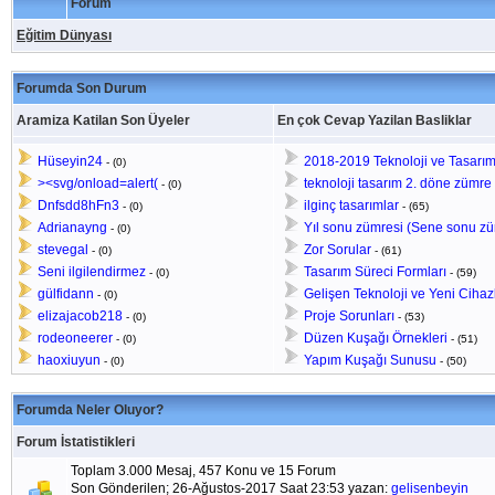
Forum
Eğitim Dünyası
Forumda Son Durum
Aramiza Katilan Son Üyeler
En çok Cevap Yazilan Basliklar
Hüseyin24
2018-2019 Teknoloji ve Tasarım y
-
(0)
><svg/onload=alert(
teknoloji tasarım 2. döne zümre 
-
(0)
Dnfsdd8hFn3
ilginç tasarımlar
-
(0)
-
(65)
Adrianayng
Yıl sonu zümresi (Sene sonu zü
-
(0)
stevegal
Zor Sorular
-
(0)
-
(61)
Seni ilgilendirmez
Tasarım Süreci Formları
-
(0)
-
(59)
gülfidann
Gelişen Teknoloji ve Yeni Cihaz
-
(0)
elizajacob218
Proje Sorunları
-
(0)
-
(53)
rodeoneerer
Düzen Kuşağı Örnekleri
-
(0)
-
(51)
haoxiuyun
Yapım Kuşağı Sunusu
-
(0)
-
(50)
Forumda Neler Oluyor?
Forum İstatistikleri
Toplam 3.000 Mesaj, 457 Konu ve 15 Forum
Son Gönderilen; 26-Ağustos-2017 Saat 23:53 yazan:
gelisenbeyin