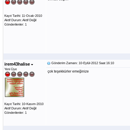
Kayıt Tarihi: 11-Ocak-2010
Aktif Durum: Aktif Değil
Gönderilenler: 1
Gönderim Zamanı: 10-Eylül-2012 Saat 16:10
irem43halise
Yeni Üye
çok teşekkürler emeğinize
Kayıt Tarihi: 10-Kasım-2010
Aktif Durum: Aktif Değil
Gönderilenler: 1