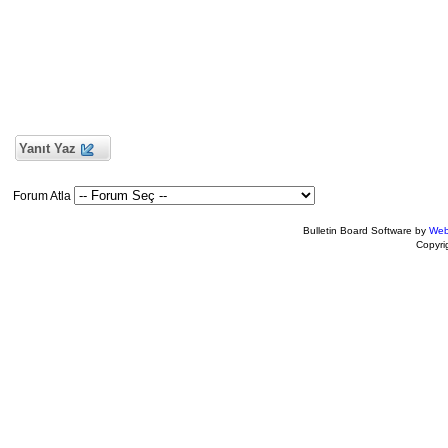
Yanıt Yaz
Forum Atla
Bulletin Board Software by
Web
Copyr