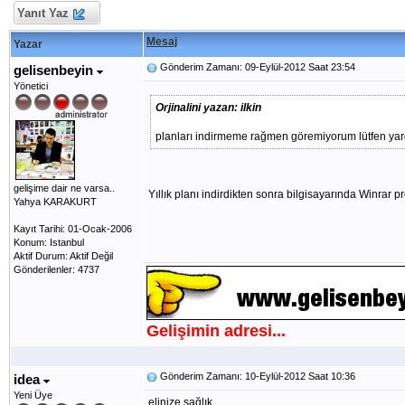
Yanıt Yaz
Mesaj
Yazar
Gönderim Zamanı: 09-Eylül-2012 Saat 23:54
gelisenbeyin
Yönetici
Orjinalini yazan: ilkin
planları indirmeme rağmen göremiyorum lütfen yar
gelişime dair ne varsa..
Yıllık planı indirdikten sonra bilgisayarında Winrar 
Yahya KARAKURT
Kayıt Tarihi: 01-Ocak-2006
Konum: Istanbul
Aktif Durum: Aktif Değil
Gönderilenler: 4737
Gelişimin adresi...
Gönderim Zamanı: 10-Eylül-2012 Saat 10:36
idea
Yeni Üye
elinize sağlık