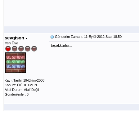
Gönderim Zamanı: 11-Eylül-2012 Saat 18:50
sevgison
Yeni Üye
teşekkürler...
Kayıt Tarihi: 19-Ekim-2008
Konum: ÖĞRETMEN
Aktif Durum: Aktif Değil
Gönderilenler: 6