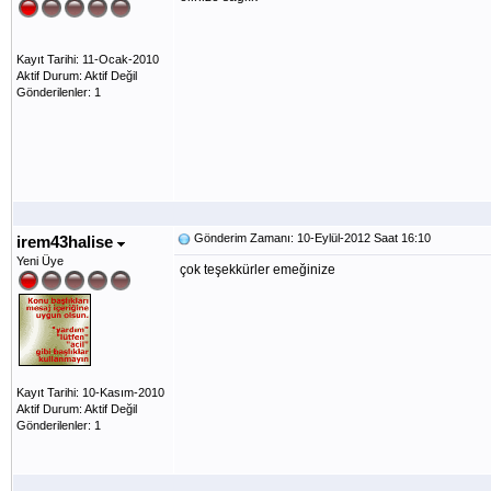
Kayıt Tarihi: 11-Ocak-2010
Aktif Durum: Aktif Değil
Gönderilenler: 1
Gönderim Zamanı: 10-Eylül-2012 Saat 16:10
irem43halise
Yeni Üye
çok teşekkürler emeğinize
Kayıt Tarihi: 10-Kasım-2010
Aktif Durum: Aktif Değil
Gönderilenler: 1