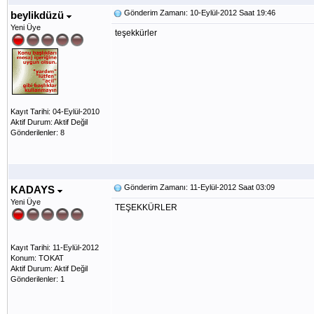
Gönderim Zamanı: 10-Eylül-2012 Saat 19:46
beylikdüzü
Yeni Üye
teşekkürler
Kayıt Tarihi: 04-Eylül-2010
Aktif Durum: Aktif Değil
Gönderilenler: 8
Gönderim Zamanı: 11-Eylül-2012 Saat 03:09
KADAYS
Yeni Üye
TEŞEKKÜRLER
Kayıt Tarihi: 11-Eylül-2012
Konum: TOKAT
Aktif Durum: Aktif Değil
Gönderilenler: 1