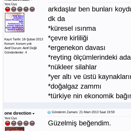
Yeni Üye
arkdaşlar ben bunları koy
dk da
*küresel ısınma
*çevre kirliliği
Kayıt Tarihi: 18-Şubat-2013
Konum: konum yok
*ergenekon davası
Aktif Durum: Aktif Değil
Gönderilenler: 4
*reyting ölçümlerindeki adal
*nükleer silahlar
*yer altı ve üstü kaynaklar
*doğalgaz zammı
*türkiye nin ekonomik bağım
Gönderim Zamanı: 21-Mart-2013 Saat 19:59
one dırection
Yeni Üye
Güzelmiş beğendim.