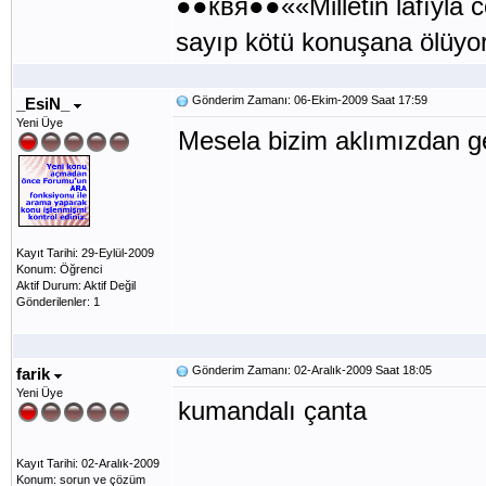
●●квя●●««Milletin lafıyla
sayıp kötü konuşana ölüy
Gönderim Zamanı: 06-Ekim-2009 Saat 17:59
_EsiN_
Yeni Üye
Mesela bizim aklımızdan g
Kayıt Tarihi: 29-Eylül-2009
Konum: Öğrenci
Aktif Durum: Aktif Değil
Gönderilenler: 1
Gönderim Zamanı: 02-Aralık-2009 Saat 18:05
farik
Yeni Üye
kumandalı çanta
Kayıt Tarihi: 02-Aralık-2009
Konum: sorun ve çözüm