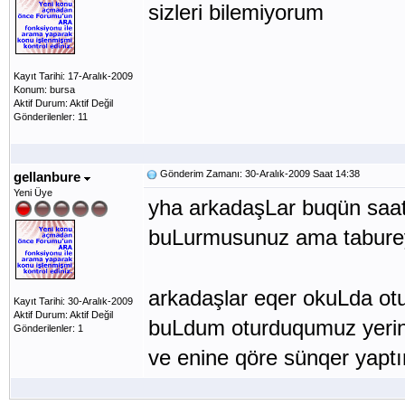
sizleri bilemiyorum
Kayıt Tarihi: 17-Aralık-2009
Konum: bursa
Aktif Durum: Aktif Değil
Gönderilenler: 11
Gönderim Zamanı: 30-Aralık-2009 Saat 14:38
gellanbure
Yeni Üye
yha arkadaşLar buqün saat
buLurmusunuz ama taburey
arkadaşlar eqer okuLda ot
Kayıt Tarihi: 30-Aralık-2009
Aktif Durum: Aktif Değil
buLdum oturduqumuz yerin 
Gönderilenler: 1
ve enine qöre sünqer yaptı