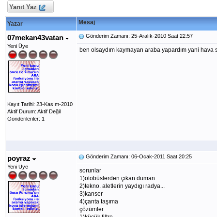
Yanıt Yaz
Mesaj
Yazar
Gönderim Zamanı: 25-Aralık-2010 Saat 22:57
07mekan43vatan
Yeni Üye
ben olsaydım kaymayan araba yapardım yani hava soğu
Kayıt Tarihi: 23-Kasım-2010
Aktif Durum: Aktif Değil
Gönderilenler: 1
Gönderim Zamanı: 06-Ocak-2011 Saat 20:25
poyraz
Yeni Üye
sorunlar
1)otobüslerden çıkan duman
2)tekno. aletlerin yaydıgı radya...
3)kanser
4)çanta taşıma
çözümler