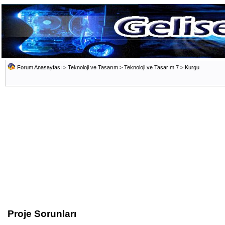
Forum Anasayfası
>
Teknoloji ve Tasarım
>
Teknoloji ve Tasarım 7
>
Kurgu
Proje Sorunları