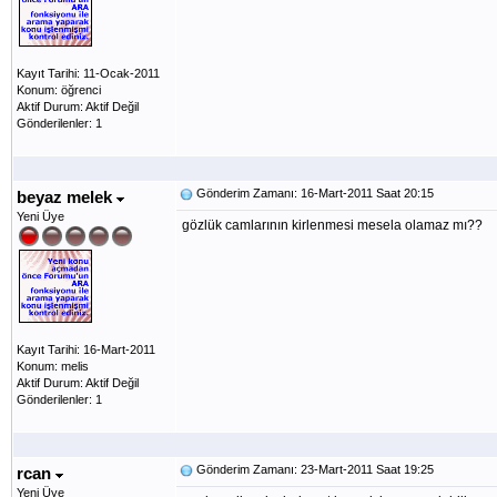
Kayıt Tarihi: 11-Ocak-2011
Konum: öğrenci
Aktif Durum: Aktif Değil
Gönderilenler: 1
Gönderim Zamanı: 16-Mart-2011 Saat 20:15
beyaz melek
Yeni Üye
gözlük camlarının kirlenmesi mesela olamaz mı??
Kayıt Tarihi: 16-Mart-2011
Konum: melis
Aktif Durum: Aktif Değil
Gönderilenler: 1
Gönderim Zamanı: 23-Mart-2011 Saat 19:25
rcan
Yeni Üye