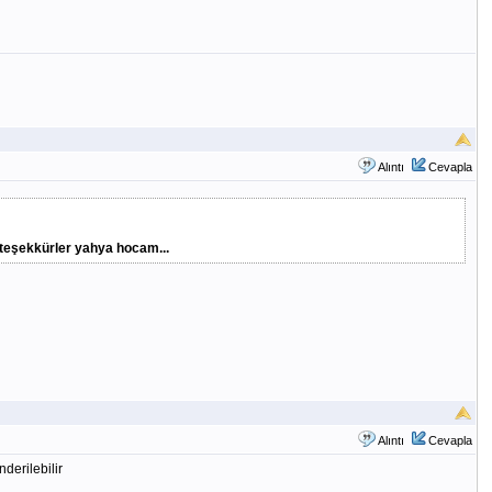
Alıntı
Cevapla
 teşekkürler yahya hocam...
Alıntı
Cevapla
derilebilir