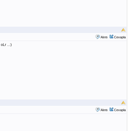
Alıntı
Cevapla
Lr ...:)
Alıntı
Cevapla