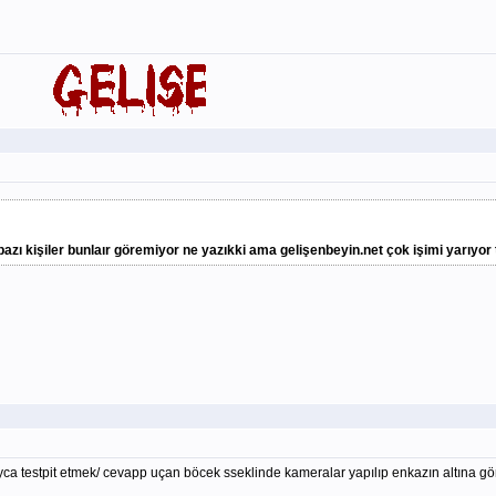
azı kişiler bunlaır göremiyor ne yazıkki ama gelişenbeyin.net çok işimi yarıyor
yca testpit etmek/ cevapp uçan böcek sseklinde kameralar yapılıp enkazın altına gön