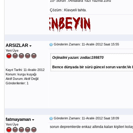
10- Sorun :TAhtalara Yazı Yazma Zoru
Çözüm : Klavyeli tahta.
Gönderim Zamanı: 11-Aralık-2012 Saat 15:55
ARSIZLAR
Yeni Üye
Orjinalini yazan: zodiac199870
Bence dünyada bir sürü güncel sorun vardır.Ve b
Kayıt Tarihi: 11-Aralık-2012
Konum: kurgu kuşağı
Aktif Durum: Aktif Değil
Gönderilenler: 1
Gönderim Zamanı: 11-Aralık-2012 Saat 18:09
fatmayaman
Yeni Üye
sorun depremlerde enkaz altında kalan kişileri kola