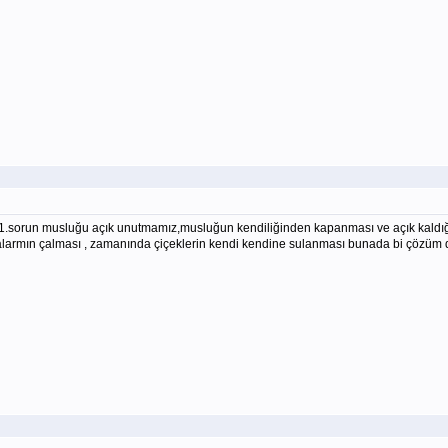
 1.sorun musluğu açık unutmamız,musluğun kendiliğinden kapanması ve açık kaldığı
larmın çalması , zamanında çiçeklerin kendi kendine sulanması bunada bi çözüm da