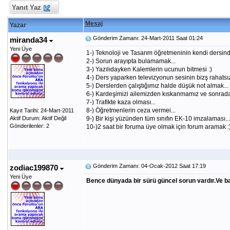
Yanıt Yaz
Mesaj
Yazar
Gönderim Zamanı: 24-Mart-2011 Saat 01:24
miranda34
Yeni Üye
1-) Teknoloji ve Tasarım öğretmeninin kendi dersinde 
2-) Sorun arayıpta bulamamak...
3-) Yazılıdayken Kalemlerin ucunun bitmesi :)
4-) Ders yaparken televizyonun sesinin bizş rahatsız
5-) Derslerden çalıştığımız halde düşük not almak... 
6-) Kardeşimizi ailemizden kıskanmamız ve sonrad
7-) Trafikte kaza olması...
8-) Öğretmenlerin ceza vermei...
Kayıt Tarihi: 24-Mart-2011
Aktif Durum: Aktif Değil
9-) Bir kişi yüzünden tüm sınıfın EK-10 imzalaması...
Gönderilenler: 2
10-)2 saat bir foruma üye olmak için forum aramak :
Gönderim Zamanı: 04-Ocak-2012 Saat 17:19
zodiac199870
Yeni Üye
Bence dünyada bir sürü güncel sorun vardır.Ve baz