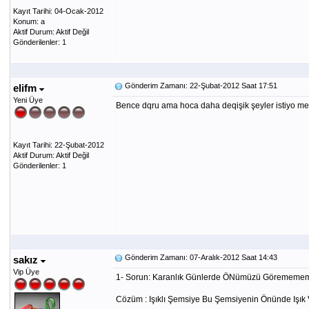
Kayıt Tarihi: 04-Ocak-2012
Konum: a
Aktif Durum: Aktif Değil
Gönderilenler: 1
Gönderim Zamanı: 22-Şubat-2012 Saat 17:51
elifm
Yeni Üye
Bence dqru ama hoca daha deqişik şeyler istiyo meseL
Kayıt Tarihi: 22-Şubat-2012
Aktif Durum: Aktif Değil
Gönderilenler: 1
Gönderim Zamanı: 07-Aralık-2012 Saat 14:43
sakız
Vip Üye
1- Sorun: Karanlık Günlerde ÖNümüzü Görememe
Cözüm : Işıklı Şemsiye Bu Şemsiyenin Önünde Işık