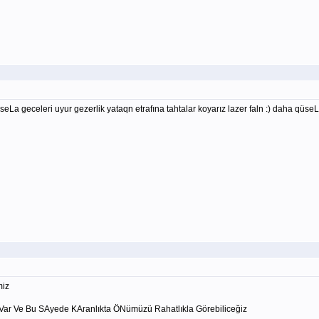
a geceleri uyur gezerlik yataqn etrafına tahtalar koyarız lazer faln :) daha qüseL o
miz
 Var Ve Bu SAyede KAranlıkta ÖNümüzü Rahatlıkla Görebiliceğiz