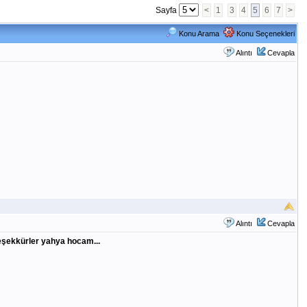
Sayfa
<
1
3
4
5
6
7
>
Konu Arama
Konu Seçenekleri
Alıntı
Cevapla
Alıntı
Cevapla
teşekkürler yahya hocam...