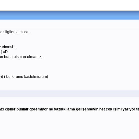
silgileri atması...
 etmesi...
:) xD
an buna pişman olmamız...
))) ( bu forumu kastetmiorum)
ı kişiler bunlaır göremiyor ne yazıkki ama gelişenbeyin.net çok işimi yarıyor 