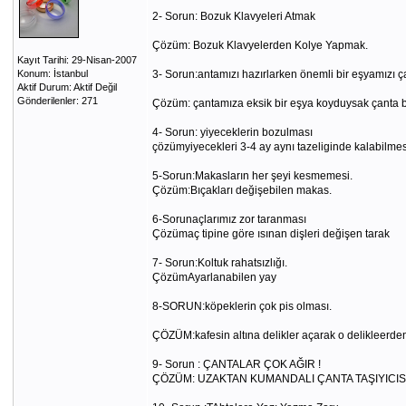
2- Sorun: Bozuk Klavyeleri Atmak
Çözüm: Bozuk Klavyelerden Kolye Yapmak.
Kayıt Tarihi: 29-Nisan-2007
Konum: İstanbul
3- Sorun:antamızı hazırlarken önemli bir eşyamızı
Aktif Durum: Aktif Değil
Gönderilenler: 271
Çözüm: çantamıza eksik bir eşya koyduysak çanta bi
4- Sorun: yiyeceklerin bozulması
çözümyiyecekleri 3-4 ay aynı tazeliginde kalabilmes
5-Sorun:Makasların her şeyi kesmemesi.
Çözüm:Bıçakları değişebilen makas.
6-Sorunaçlarımız zor taranması
Çözümaç tipine göre ısınan dişleri değişen tarak
7- Sorun:Koltuk rahatsızlığı.
ÇözümAyarlanabilen yay
8-SORUN:köpeklerin çok pis olması.
ÇÖZÜM:kafesin altına delikler açarak o delikleerd
9- Sorun : ÇANTALAR ÇOK AĞIR !
ÇÖZÜM: UZAKTAN KUMANDALI ÇANTA TAŞIYICIS