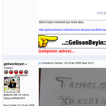
Word halini indirmek için linke tıkla...
http://gelisenbeyin.net/indir/urun-dosyasi-portfolio-
Gelişimin adresi...
Gönderim Zamanı: 15-Ocak-2008 Saat 16:27
gelisenbeyin
Yönetici
gelişime dair ne varsa..
Yahya KARAKURT
Kayıt Tarihi: 01-Ocak-2006