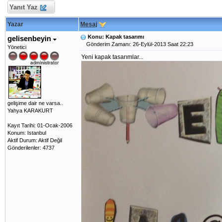
Yanıt Yaz
Yazar
Mesaj
Konu: Kapak tasarımı
gelisenbeyin
Gönderim Zamanı: 26-Eylül-2013 Saat 22:23
Yönetici
Yeni kapak tasarımlar...
gelişime dair ne varsa..
Yahya KARAKURT
Kayıt Tarihi: 01-Ocak-2006
Konum: Istanbul
Aktif Durum: Aktif Değil
Gönderilenler: 4737