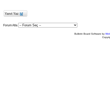
Yanıt Yaz
Forum Atla
Bulletin Board Software by
Web
Copyr