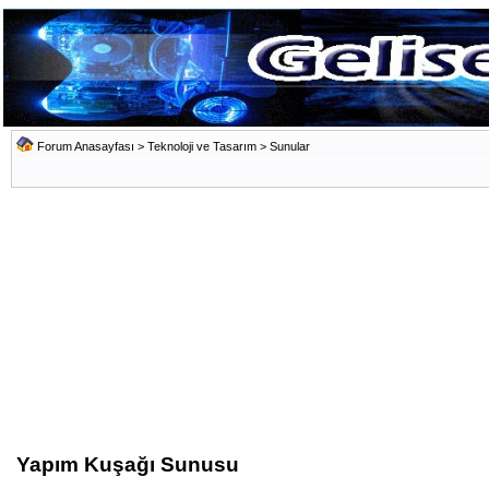
Forum Anasayfası
>
Teknoloji ve Tasarım
>
Sunular
Yapım Kuşağı Sunusu