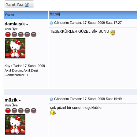
Yanıt Yaz
Mesaj
Yazar
Gönderim Zamanı: 17-Şubat-2009 Saat 17:27
damlaışık
Yeni Üye
TEŞEKKÜRLER GÜZEL BİR SUNU
Kayıt Tarihi: 17-Şubat-2009
Aktif Durum: Aktif Değil
Gönderilenler: 1
Gönderim Zamanı: 17-Şubat-2009 Saat 19:49
müzik
Yeni Üye
çok güzel bir sunum teşekkürler