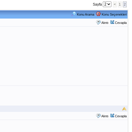
Sayfa
<
1
2
Konu Arama
Konu Seçenekleri
Alıntı
Cevapla
Alıntı
Cevapla