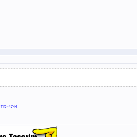
p?TID=4744