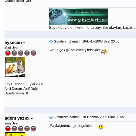
Gönderilenler: 388
Büyük beyinler fikirleri, orta beyinler olayları, küçük b
Gönderim Zamanı: 16-Eylül-2008 Saat 20:56
ayşecan
Yeni Üye
walla çok güzel olmuş tebrikler
Kayıt Tarihi: 16-Eylül-2008
Aktif Durum: Aktif Değil
Gönderilenler: 8
Gönderim Zamanı: 18-Haziran-2009 Saat 09:55
adem yazıcı
Yeni Üye
Paylaşiminiz için teşekürler...