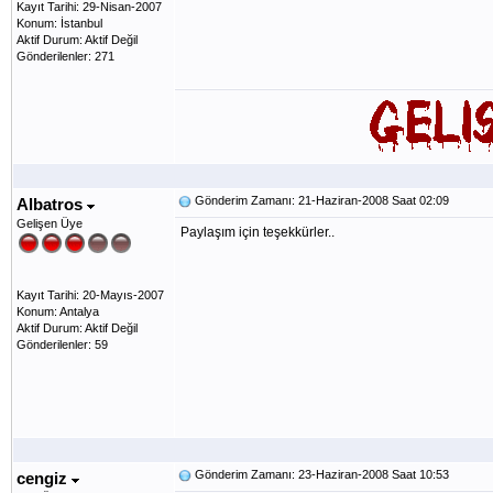
Kayıt Tarihi: 29-Nisan-2007
Konum: İstanbul
Aktif Durum: Aktif Değil
Gönderilenler: 271
Gönderim Zamanı: 21-Haziran-2008 Saat 02:09
Albatros
Gelişen Üye
Paylaşım için teşekkürler..
Kayıt Tarihi: 20-Mayıs-2007
Konum: Antalya
Aktif Durum: Aktif Değil
Gönderilenler: 59
Gönderim Zamanı: 23-Haziran-2008 Saat 10:53
cengiz