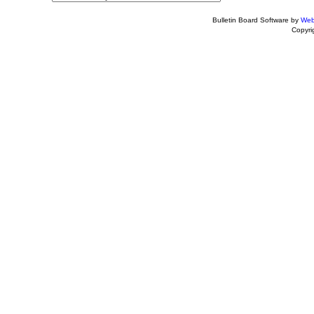
Bulletin Board Software by
Web
Copyr