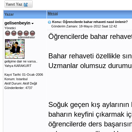
Yanıt Yaz
Mesaj
Yazar
Konu: Öğrencilerde bahar rehaveti nasıl önlenir?
gelisenbeyin
Gönderim Zamanı: 18-Mayıs-2012 Saat 12:42
Yönetici
Öğrencilerde bahar rehaveti
Bahar rehaveti özellikle sın
gelişime dair ne varsa..
Uzmanlar olumsuz durumu o
Yahya KARAKURT
Kayıt Tarihi: 01-Ocak-2006
Konum: Istanbul
Aktif Durum: Aktif Değil
Gönderilenler: 4737
Soğuk geçen kış aylarının 
baharın keyfini çıkarmak içi
öğrencilerde ders başarısın