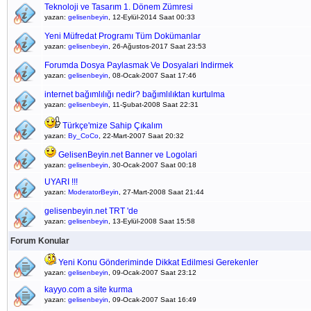
Teknoloji ve Tasarım 1. Dönem Zümresi
yazan:
gelisenbeyin
, 12-Eylül-2014 Saat 00:33
Yeni Müfredat Programı Tüm Dokümanlar
yazan:
gelisenbeyin
, 26-Ağustos-2017 Saat 23:53
Forumda Dosya Paylasmak Ve Dosyalari Indirmek
yazan:
gelisenbeyin
, 08-Ocak-2007 Saat 17:46
internet bağımlılığı nedir? bağımlılıktan kurtulma
yazan:
gelisenbeyin
, 11-Şubat-2008 Saat 22:31
Türkçe'mize Sahip Çıkalım
yazan:
By_CoCo
, 22-Mart-2007 Saat 20:32
GelisenBeyin.net Banner ve Logolari
yazan:
gelisenbeyin
, 30-Ocak-2007 Saat 00:18
UYARI !!!
yazan:
ModeratorBeyin
, 27-Mart-2008 Saat 21:44
gelisenbeyin.net TRT 'de
yazan:
gelisenbeyin
, 13-Eylül-2008 Saat 15:58
Forum Konular
Yeni Konu Gönderiminde Dikkat Edilmesi Gerekenler
yazan:
gelisenbeyin
, 09-Ocak-2007 Saat 23:12
kayyo.com a site kurma
yazan:
gelisenbeyin
, 09-Ocak-2007 Saat 16:49