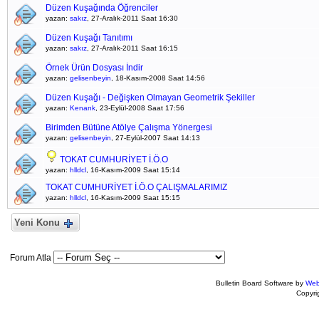
Düzen Kuşağında Öğrenciler
yazan:
sakız
, 27-Aralık-2011 Saat 16:30
Düzen Kuşağı Tanıtımı
yazan:
sakız
, 27-Aralık-2011 Saat 16:15
Örnek Ürün Dosyası İndir
yazan:
gelisenbeyin
, 18-Kasım-2008 Saat 14:56
Düzen Kuşağı - Değişken Olmayan Geometrik Şekiller
yazan:
Kenank
, 23-Eylül-2008 Saat 17:56
Birimden Bütüne Atölye Çalışma Yönergesi
yazan:
gelisenbeyin
, 27-Eylül-2007 Saat 14:13
TOKAT CUMHURİYET İ.Ö.O
yazan:
hlldcl
, 16-Kasım-2009 Saat 15:14
TOKAT CUMHURİYET İ.Ö.O ÇALIŞMALARIMIZ
yazan:
hlldcl
, 16-Kasım-2009 Saat 15:15
Yeni Konu
Forum Atla
Bulletin Board Software by
Web
Copyr