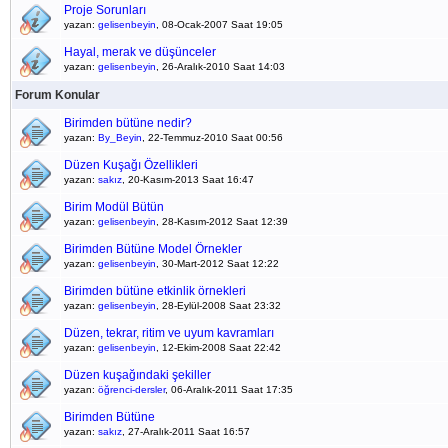
Proje Sorunları
yazan:
gelisenbeyin
, 08-Ocak-2007 Saat 19:05
Hayal, merak ve düşünceler
yazan:
gelisenbeyin
, 26-Aralık-2010 Saat 14:03
Forum Konular
Birimden bütüne nedir?
yazan:
By_Beyin
, 22-Temmuz-2010 Saat 00:56
Düzen Kuşağı Özellikleri
yazan:
sakız
, 20-Kasım-2013 Saat 16:47
Birim Modül Bütün
yazan:
gelisenbeyin
, 28-Kasım-2012 Saat 12:39
Birimden Bütüne Model Örnekler
yazan:
gelisenbeyin
, 30-Mart-2012 Saat 12:22
Birimden bütüne etkinlik örnekleri
yazan:
gelisenbeyin
, 28-Eylül-2008 Saat 23:32
Düzen, tekrar, ritim ve uyum kavramları
yazan:
gelisenbeyin
, 12-Ekim-2008 Saat 22:42
Düzen kuşağındaki şekiller
yazan:
öğrenci-dersler
, 06-Aralık-2011 Saat 17:35
Birimden Bütüne
yazan:
sakız
, 27-Aralık-2011 Saat 16:57