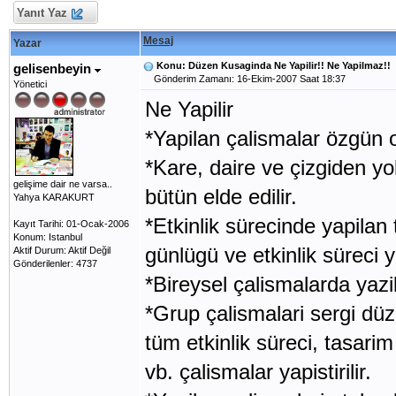
Yanıt Yaz
Mesaj
Yazar
Konu: Düzen Kusaginda Ne Yapilir!! Ne Yapilmaz!!
gelisenbeyin
Gönderim Zamanı: 16-Ekim-2007 Saat 18:37
Yönetici
Ne Yapilir
*Yapilan çalismalar özgün o
*Kare, daire ve çizgiden yo
gelişime dair ne varsa..
bütün elde edilir.
Yahya KARAKURT
*Etkinlik sürecinde yapilan 
Kayıt Tarihi: 01-Ocak-2006
Konum: Istanbul
günlügü ve etkinlik süreci ya
Aktif Durum: Aktif Değil
Gönderilenler: 4737
*Bireysel çalismalarda yazi
*Grup çalismalari sergi düz
tüm etkinlik süreci, tasari
vb. çalismalar yapistirilir.