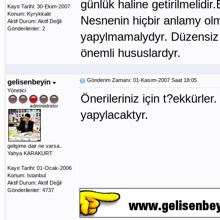
günlük haline geti
Kayıt Tarihi: 30-Ekim-2007
Konum: Kyrykkale
Nesnenin hiçbir anlamy olm
Aktif Durum: Aktif Değil
Gönderilenler: 2
yapylmamalydyr. Düzensiz
önemli hususlardyr.
Gönderim Zamanı: 01-Kasım-2007 Saat 18:05
gelisenbeyin
Yönetici
Önerileriniz için t?ekkürle
yapylacaktyr.
gelişime dair ne varsa..
Yahya KARAKURT
Kayıt Tarihi: 01-Ocak-2006
Konum: Istanbul
Aktif Durum: Aktif Değil
Gönderilenler: 4737