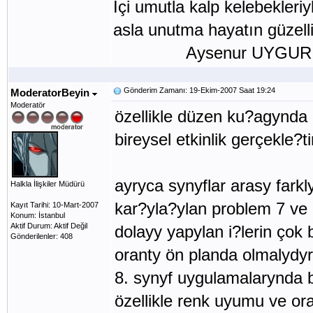
İçi umutla kalp kelebekleriy
asla unutma hayatın güzelli
Aysenur UYGUR
Gönderim Zamanı: 19-Ekim-2007 Saat 19:24
ModeratorBeyin
Moderatör
özellikle düzen ku?agynda 
bireysel etkinlik gerçekle?
ayryca synyflar arasy farkl
Halkla İlişkiler Müdürü
kar?yla?ylan problem 7 ve
Kayıt Tarihi: 10-Mart-2007
Konum: İstanbul
Aktif Durum: Aktif Değil
dolayy yapylan i?lerin çok
Gönderilenler: 408
oranty ön planda olmalydyr
8. synyf uygulamalarynda 
özellikle renk uyumu ve or