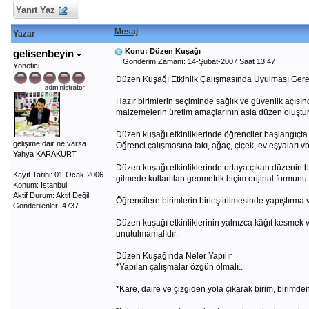
Yanıt Yaz
Mesaj
Yazar
Konu: Düzen Kuşağı
gelisenbeyin
Gönderim Zamanı: 14-Şubat-2007 Saat 13:47
Yönetici
Düzen Kuşağı Etkinlik Çalışmasında Uyulması Gere
Hazır birimlerin seçiminde sağlık ve güvenlik açısınd
malzemelerin üretim amaçlarının asla düzen oluştur
Düzen kuşağı etkinliklerinde öğrenciler başlangıçt
gelişime dair ne varsa..
Öğrenci çalışmasına takı, ağaç, çiçek, ev eşyaları
Yahya KARAKURT
Düzen kuşağı etkinliklerinde ortaya çıkan düzenin bi
Kayıt Tarihi: 01-Ocak-2006
gitmede kullanılan geometrik biçim orijinal formunu 
Konum: Istanbul
Aktif Durum: Aktif Değil
Öğrencilere birimlerin birleştirilmesinde yapıştırma 
Gönderilenler: 4737
Düzen kuşağı etkinliklerinin yalnızca kâğıt kesmek ve
unutulmamalıdır.
Düzen Kuşağında Neler Yapılır
*Yapılan çalışmalar özgün olmalı..
*Kare, daire ve çizgiden yola çıkarak birim, birimde