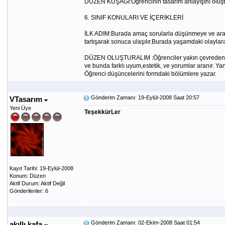
DÜZEN KUŞAĞI:Öğrencinin tasarım anlayışını oluşturm
6. SINIF KONULARI VE İÇERİKLERİ
İLK ADIM:Burada amaç sorularla düşünmeye ve araştı
tartışarak sonuca ulaşılır.Burada yaşamdaki olaylara
DÜZEN OLUŞTURALIM :Öğrenciler yakın çevreden yararl
ve bunda farklı uyum,estetik, ve yorumlar aranır. Ya
Öğrenci düşüncelerini formdaki bölümlere yazar.
Gönderim Zamanı: 19-Eylül-2008 Saat 20:57
VTasarım
Yeni Üye
TeşekkürLer
Kayıt Tarihi: 19-Eylül-2008
Konum: Düzen
Aktif Durum: Aktif Değil
Gönderilenler: 6
Gönderim Zamanı: 02-Ekim-2008 Saat 01:54
akıllı kafa