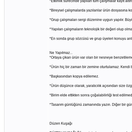
*Etkinlik sürecinde yapılan tüm çalışmalar kayıt altına
*Bireysel çalışmalarda yazılanlar ürün dosyasına ko
*Grup çalışmaları sergi düzenine uygun yapılır. Büyük
*Yapılan çalışmaların teknolojik bir değeri olup olma
*En sonda grup sözcüsü ve grup üyeleri konuyu anla
Ne Yapılmaz...
*Ortaya çikan ürün var olan bir nesneye benzetilem
*Ürün hiç bir zaman bir zemine oturtulamaz. Kendi ba
*Başkasından kopya edilemez.
*Ürün düşünce olarak, yaratıcılık açısından size özg
*Birim elde ettikten sonra çoğalabilirliği test edilm
*Tasarım günlüğünü zamanında yazın. Diğer bir gün
Düzen Kuşağı