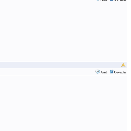
Alıntı
Cevapla