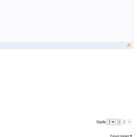
Sayfa
1
2
>
Forum İzinleri