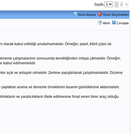
Sayfa
1
2
>
Konu Arama
Konu Seçenekleri
Alıntı
Cevapla
m olarak kabul edildiği unutulmamalıdır. Örneğin; pipet, kibrit çöpü vb.
deneme çalışmalarının sonucunda kendiliğinden ortaya çıkmalıdır. Örneğin;
r kabul edilmemelidir.
r açık ve anlaşılır olmalıdır. Zemine yapıştırılarak çalışılmamalıdır. Düzene
de yaptıkları arama ve deneme örneklerini tasarım günlüklerine aktarmalıdır.
lıkların ve yaratıcılıkların ifade edilmesine fırsat veren birer araç olduğu