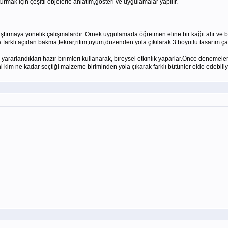
ak için çeşitli objelerle anlatım,gösteri ve uygulamalar yapılır.
rmaya yönelik çalışmalardır. Örnek uygulamada öğretmen eline bir kağıt alır ve b
 farklı açıdan bakma,tekrar,ritim,uyum,düzenden yola çıkılarak 3 boyutlu tasarım ça
andıkları hazır birimleri kullanarak, bireysel etkinlik yaparlar.Önce denemeler ,
ni kim ne kadar seçtiği malzeme biriminden yola çıkarak farklı bütünler elde edebili