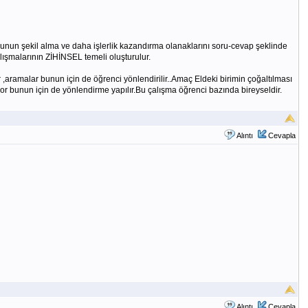
unun şekil alma ve daha işlerlik kazandırma olanaklarını soru-cevap şeklinde
lışmalarının ZİHİNSEL temeli oluşturulur.
aramalar bunun için de öğrenci yönlendirilir..Amaç Eldeki birimin çoğaltılması
yor bunun için de yönlendirme yapılır.Bu çalışma öğrenci bazında bireyseldir.
Alıntı
Cevapla
Alıntı
Cevapla