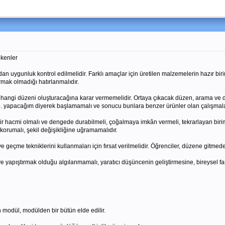
kenler
an uygunluk kontrol edilmelidir. Farklı amaçlar için üretilen malzemelerin hazır biri
mak olmadığı hatırlanmalıdır.
a hangi düzeni oluşturacağına karar vermemelidir. Ortaya çıkacak düzen, arama ve 
 vb. yapacağım diyerek başlamamalı ve sonucu bunlara benzer ürünler olan çalışmala
r hacmi olmalı ve dengede durabilmeli, çoğalmaya imkân vermeli, tekrarlayan birimle
korumalı, şekil değişikliğine uğramamalıdır.
ve geçme tekniklerini kullanmaları için fırsat verilmelidir. Öğrenciler, düzene gitme
 yapıştırmak olduğu algılanmamalı, yaratıcı düşüncenin geliştirmesine, bireysel farklı
n modül, modülden bir bütün elde edilir.