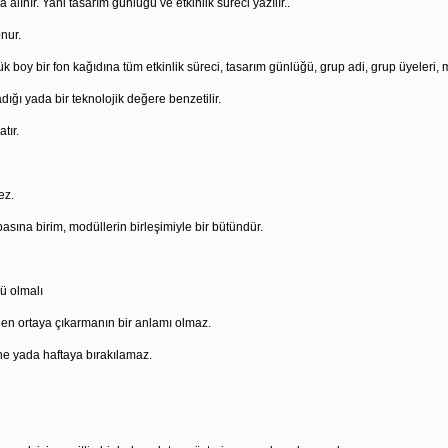
 alınır. Yani tasarım günlüğü ve etkinlik süreci yazılır..
nur.
 boy bir fon kağıdına tüm etkinlik süreci, tasarım günlüğü, grup adi, grup üyeleri, m
dığı yada bir teknolojik değere benzetilir.
tır.
ez.
sına birim, modüllerin birleşimiyle bir bütündür.
ü olmalı
eden ortaya çıkarmanın bir anlamı olmaz.
e yada haftaya bırakılamaz.