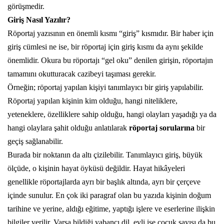
görüşmedir.
Giriş Nasıl Yazılır?
Röportaj yazısının en önemli kısmı “giriş” kısmıdır. Bir haber için
giriş cümlesi ne ise, bir röportaj için giriş kısmı da aynı şekilde
önemlidir. Okura bu röportajı “gel oku” denilen girişin, röportajın
tamamını okutturacak cazibeyi taşıması gerekir.
Örneğin; röportaj yapılan kişiyi tanımlayıcı bir giriş yapılabilir.
Röportaj yapılan kişinin kim olduğu, hangi niteliklere,
yeteneklere, özelliklere sahip olduğu, hangi olayları yaşadığı ya da
hangi olaylara şahit olduğu anlatılarak
röportaj sorularına
bir
geçiş sağlanabilir.
Burada bir noktanın da altı çizilebilir. Tanımlayıcı giriş, büyük
ölçüde, o kişinin hayat öyküsü değildir. Hayat hikâyeleri
genellikle röportajlarda ayrı bir başlık altında, ayrı bir çerçeve
içinde sunulur. En çok iki paragraf olan bu yazıda kişinin doğum
tarihine ve yerine, aldığı eğitime, yaptığı işlere ve eserlerine ilişkin
bilgiler verilir. Varsa bildiği yabancı dil, evli ise çocuk sayısı da bu