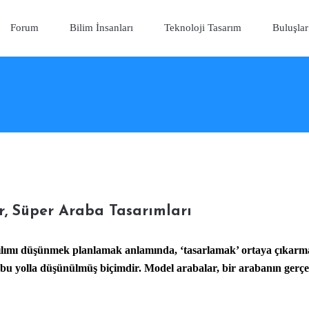
Forum
Bilim İnsanları
Teknoloji Tasarım
Buluşlar
r, Süper Araba Tasarımları
çılımı düşünmek planlamak anlamında, ‘tasarlamak’ ortaya çıkarma
e bu yolla düşünülmüş biçimdir.
Model arabalar, bir arabanın gerçek