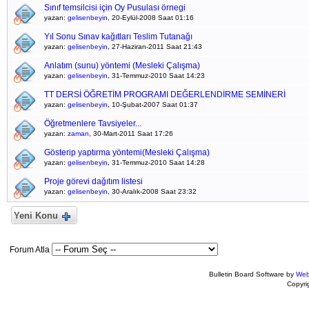
Sınıf temsilcisi için Oy Pusulası örnegi
yazan:
gelisenbeyin
, 20-Eylül-2008 Saat 01:16
Yıl Sonu Sınav kağıtları Teslim Tutanağı
yazan:
gelisenbeyin
, 27-Haziran-2011 Saat 21:43
Anlatım (sunu) yöntemi (Mesleki Çalışma)
yazan:
gelisenbeyin
, 31-Temmuz-2010 Saat 14:23
TT DERSİ ÖĞRETİM PROGRAMI DEĞERLENDİRME SEMİNERİ
yazan:
gelisenbeyin
, 10-Şubat-2007 Saat 01:37
Öğretmenlere Tavsiyeler...
yazan:
zaman
, 30-Mart-2011 Saat 17:26
Gösterip yaptırma yöntemi(Mesleki Çalışma)
yazan:
gelisenbeyin
, 31-Temmuz-2010 Saat 14:28
Proje görevi dağıtım listesi
yazan:
gelisenbeyin
, 30-Aralık-2008 Saat 23:32
Yeni Konu
Forum Atla
Bulletin Board Software by
Web
Copyr