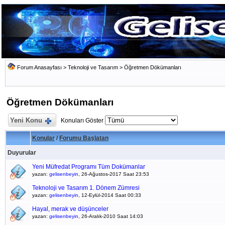
Forum Anasayfası
>
Teknoloji ve Tasarım
>
Öğretmen Dökümanları
Öğretmen Dökümanları
Yeni Konu
Konuları Göster
Konular
/
Forumu Başlatan
Duyurular
Yeni Müfredat Programı Tüm Dokümanlar
yazan:
gelisenbeyin
, 26-Ağustos-2017 Saat 23:53
Teknoloji ve Tasarım 1. Dönem Zümresi
yazan:
gelisenbeyin
, 12-Eylül-2014 Saat 00:33
Hayal, merak ve düşünceler
yazan:
gelisenbeyin
, 26-Aralık-2010 Saat 14:03