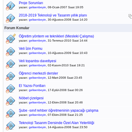
Proje Sorunları
yazan:
gelisenbeyin
, 08-Ocak-2007 Saat 19:05
2018-2019 Teknoloji ve Tasarım yıllık planı
yazan:
gelisenbeyin
, 30-Ağustos-2008 Saat 14:20
Forum Konular
Öğretim yöntem ve teknikleri (Mesleki Çalışma)
yazan:
gelisenbeyin
, 31-Temmuz-2010 Saat 14:44
Veli İzin Formu
yazan:
gelisenbeyin
, 10-Ağustos-2009 Saat 10:43
Veli topantısı davetiyesi
yazan:
gelisenbeyin
, 02-Kasım-2010 Saat 19:21
Öğrenci merkezli dersler
yazan:
gelisenbeyin
, 12-Mart-2008 Saat 23:45
El Yazısı Fontları
yazan:
gelisenbeyin
, 17-Eylül-2008 Saat 00:26
Nöbet çizelgesi
yazan:
gelisenbeyin
, 12-Ekim-2008 Saat 20:46
Şube -sınıf rehber öğretmeninin yapacağı çalışma
yazan:
gelisenbeyin
, 07-Ekim-2008 Saat 21:25
Teknoloji Tasarım Dersinde Özel Alan Yeterliliği
yazan:
gelisenbeyin
, 14-Ağustos-2008 Saat 23:50