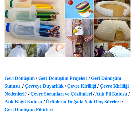
Geri Dönüşüm
/
Geri Dönüşüm Projeleri
/
Geri Dönüşüm
Sunusu
/
Çevreye Duyarlılık
/
Çevre Kirliliği
/
Çevre Kirliliği
Nedenleri?
/
Çevre Sorunları ve Çözümleri
/
Atık Pil Kutusu
/
Atık Kağıt Kutusu
/
Ürünlerin Doğada Yok Oluş Süreleri
/
Geri Dönüşüm Fikirleri