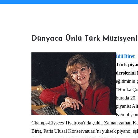
Dünyaca Ünlü Türk Müzisyenle
İdil Biret
Türk piyan
derslerini
eğitiminin 
"Harika Çoc
burada 20. 
piyanist Al
Kempff, onu
Champs-Elysees Tiyatrosu'nda çaldı. Zaman zaman Kempff
Biret, Paris Ulusal Konservatuarı’nı yüksek piyano, eşl