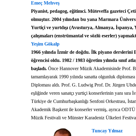
Emeç Mehveş
Piyanist, pedagog, eğitimci. Müteveffa gazeteci Ç
olmuştur. 2004 yılından bu yana Marmara Üniversit
Yurtiçi ve yurtdışı (Avusturya, Almanya, İspanya, Yu
çalışmaları (enstrümantal ve sözlü eserler) yapmakt
Yeşim Gökalp
1966 yılında İzmir de doğdu. İlk piyano dersleri
öğrencisi oldu. 1982 / 1983 öğretim yılında sınıf 
başladı.
Önce Hannover Müzik Akademisinde Prof. B. 
tamamlayarak 1990 yılında sanatta olgunluk diplomas
Diploması aldı. Prof. G. Ludwig Prof. Dr. Jürgen Uhde 
eşliğinde veren sanatçı yurtiçi konserlerinin yanı sıra
Türkiye de Cumhurbaşkanlığı Senfoni Orkestrası, İstanb
Akademik Başkent ile konserler vermiş, ayrıca ODTÜ 
Müzik Festivali ve Münster Karadeniz Ülkeleri Festivali
Tuncay Yılmaz