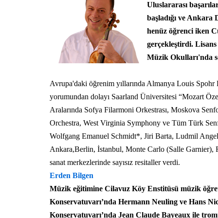
Uluslararası başarıla
başladığı ve Ankara D
henüz öğrenci iken C
gerçekleştirdi. Lisa
Müzik Okulları'nda sol
Avrupa'daki öğrenim yıllarında Almanya Louis Spohr
yorumundan dolayı Saarland Üniversitesi “Mozart Özel 
Aralarında Sofya Filarmoni Orkestrası, Moskova Senf
Orchestra, West Virginia Symphony ve Tüm Türk Senfoni
Wolfgang Emanuel Schmidt*, Jiri Barta, Ludmil Angelo
Ankara,Berlin, İstanbul, Monte Carlo (Salle Garnier),
sanat merkezlerinde sayısız resitaller verdi.
Erden Bilgen
Müzik eğitimine Cilavuz Köy Enstitüsü müzik öğret
Konservatuvarı’nda Hermann Neuling ve Hans Nicola
Konservatuvarı’nda Jean Claude Bayeaux ile trom