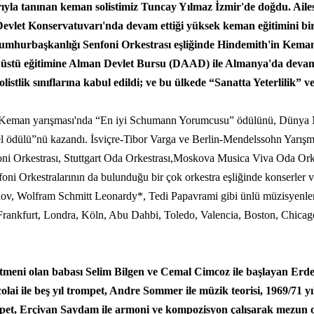
rıyla tanınan keman solistimiz Tuncay Yılmaz İzmir'de doğdu. Aile
evlet Konservatuvarı'nda devam ettiği yüksek keman eğitimini birin
umhurbaşkanlığı Senfoni Orkestrası eşliğinde Hindemith'in Kema
ns üstü eğitimine Alman Devlet Bursu (DAAD) ile Almanya'da dev
istlik sınıflarına kabul edildi; ve bu ülkede “Sanatta Yeterlilik” v
 Keman yarışması'nda “En iyi Schumann Yorumcusu” ödülünü, Dünya M
ödülü”nü kazandı. İsviçre-Tibor Varga ve Berlin-Mendelssohn Yarışmal
oni Orkestrası, Stuttgart Oda Orkestrası,Moskova Musica Viva Oda Or
 Orkestralarının da bulunduğu bir çok orkestra eşliğinde konserler ve
v, Wolfram Schmitt Leonardy*, Tedi Papavrami gibi ünlü müzisyenlerl
 Frankfurt, Londra, Köln, Abu Dahbi, Toledo, Valencia, Boston, Chicag
meni olan babası Selim Bilgen ve Cemal Cimcoz ile başlayan Erden
i ile beş yıl trompet, Andre Sommer ile müzik teorisi, 1969/71 yı
pet, Erçivan Saydam ile armoni ve kompozisyon çalışarak mezun 