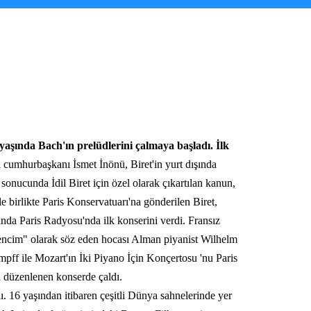
t yaşında Bach'ın prelüdlerini çalmaya başladı. İlk
 cumhurbaşkanı İsmet İnönü, Biret'in yurt dışında
sonucunda İdil Biret için özel olarak çıkartılan kanun,
e birlikte Paris Konservatuarı'na gönderilen Biret,
nda Paris Radyosu'nda ilk konserini verdi. Fransız
ğrencim" olarak söz eden hocası Alman piyanist Wilhelm
pff ile Mozart'ın İki Piyano İçin Konçertosu 'nu Paris
n düzenlenen konserde çaldı.
ı. 16 yaşından itibaren çeşitli Dünya sahnelerinde yer