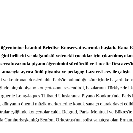
 öğrenimine İstanbul Belediye Konservatuvarında başladı. Rana Erk
ni belli etti ve olağanüstü yetenekli çocuklar için çıkartılmış olan
servatuvarında piyano öğrenimini sürdürdü ve Lucette Descaves'in ö
k amacıyla ayrıca ünlü piyanist ve pedagog Lazare-Levy ile çalıştı.
 ve kontrpuan dersleri aldı. Paris'te bulunduğu süre içinde başarılı k
ğinde birçok piyano konçertosunu seslendirdi, bazılarının Türkiye'de ilk s
guerite Long-Jaques Thibaud Uluslararası Piyano Konkuru'nda Paris k
a, dünyanın önemli müzik merkezlerine konuk sanatçı olarak davet edild
alar eşliğinde konçertolar çaldı. Belgrad, Paris, Montreal ve Bükreş'te 
a Cumhurbaşkanlığı Senfoni Orkestrası'nın solist sanatçısı olan Erman,