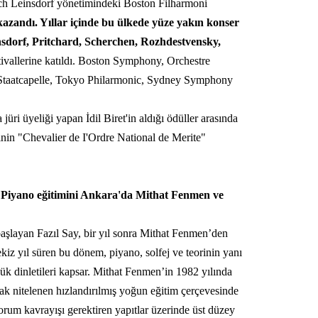
ich Leinsdorf yönetimindeki Boston Filharmoni
 kazandı. Yıllar içinde bu ülkede yüze yakın konser
nsdorf, Pritchard, Scherchen, Rozhdestvensky,
ivallerine katıldı. Boston Symphony, Orchestre
Staatcapelle, Tokyo Philarmonic, Sydney Symphony
üri üyeliği yapan İdil Biret'in aldığı ödüller arasında
nin "Chevalier de I'Ordre National de Merite"
. Piyano eğitimini Ankara'da Mithat Fenmen ve
başlayan Fazıl Say, bir yıl sonra Mithat Fenmen’den
ekiz yıl süren bu dönem, piyano, solfej ve teorinin yanı
ük dinletileri kapsar. Mithat Fenmen’in 1982 yılında
rak nitelenen hızlandırılmış yoğun eğitim çerçevesinde
um kavrayışı gerektiren yapıtlar üzerinde üst düzey