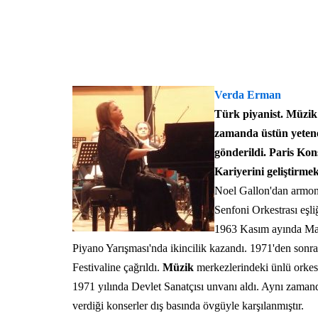
Verda Erman
Türk piyanist. Müzik
zamanda üstün yeteneği
gönderildi. Paris Kon
Kariyerini geliştirme
Noel Gallon'dan armoni
Senfoni Orkestrası eşli
1963 Kasım ayında Mar
Piyano Yarışması'nda ikincilik kazandı. 1971'den sonr
Festivaline çağrıldı.
Müzik
merkezlerindeki ünlü orkestr
1971 yılında Devlet Sanatçısı unvanı aldı. Aynı zamand
verdiği konserler dış basında övgüyle karşılanmıştır.