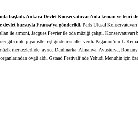
nda başladı. Ankara Devlet Konservatuvarı’nda keman ve teori ders
te devlet bursuyla Fransa’ya gönderildi.
Paris Ulusal Konservatuvarı
an ile armoni, Jacgues Fevrier ile oda müziği çalıştı. Konservatuvarı 
er gibi ünlü piyanistler eşliğinde resitaller verdi. Paganini’nin 1. Ke
n müzik merkezlerinde, ayrıca Danimarka, Almanya, Avusturya, Romanya v
 organlarından övgü aldı. Gstaad Festivali’nde Yehudi Menuhin için özel