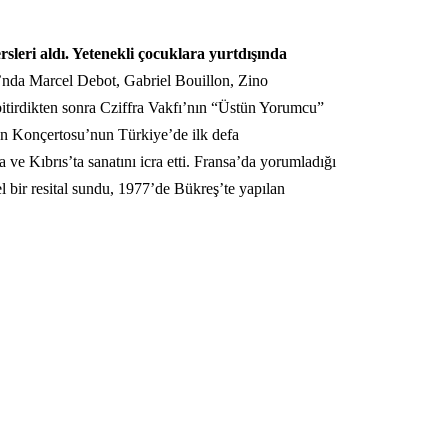
leri aldı. Yetenekli çocuklara yurtdışında
’nda Marcel Debot, Gabriel Bouillon, Zino
bitirdikten sonra Cziffra Vakfı’nın “Üstün Yorumcu”
man Konçertosu’nun Türkiye’de ilk defa
e Kıbrıs’ta sanatını icra etti. Fransa’da yorumladığı
 bir resital sundu, 1977’de Bükreş’te yapılan