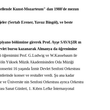
arstellende Kunst-Mozarteum" dan 1988'de mezun
jeler (Sertab Erener, Yavuz Bingöl), ve beste
ı piyano bölümüne girerek Prof. Ayşe SAVAŞIR ın
l devlet bursu kazanarak Almanya da öğrenimine
ki öğrenimini Prof. G.Ludwig ve W.Kassebaum ile
Ve Köln Yüksek Müzik Akademisinden Oda Müziği
konserini 16 yaşında İzmir Devlet Senfoni Orkestrası
tlerinde konser ve resitaller verdi. Şu ana kadar
e ve Üniversite nin Senfoni Orkestrası ayrıca Orkestra
ı Sanat Günleri, 1. Kıbrıs Lefke İnternasyonal