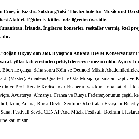
etin Emeç'in kızıdır. Salzburg'taki "Hochschule für Musik und D
esi Atatürk Eğitim Fakültesi'nde öğretim üyesidir.
nanistan, İrlanda, İngiltere) konserler, resitaller vermiş, özel pro
adır.
ni Erdoğan Okyay dan aldı. 8 yaşında Ankara Devlet Konservatuar 
atlayarak yüksek devresinden pekiyi dereceyle mezun oldu. Aynı yı
Ebert ile çalıştı, daha sonra Köln ve Detmold Müzik Akademilerinde
ı aldı (Master). Amadeus Quartett ile Oda Müziği çalışmaları yaptı. 
nin ve Prof. Renate Kreitschmar Fischer ın yaz kurslarına katıldı. İlk 
 İsviçre, Avusturya, Almanya, Fransa ve Rusya Federasyonunun çeşitli ken
ul, İzmir, Adana, Bursa Devlet Senfoni Orkestraları Eskişehir Belediy
Sanat Festivali Sevda CENAP And Müzik Festivali, Bodrum Uluslararas
ne katılmıştır.