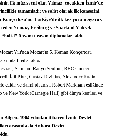
sinin ilk müzisyeni olan Yılmaz, çocukken İzmir'de
cilikle tamamladı; ve solist olarak ilk konserini
n Konçertosu'nu Türkiye'de ilk kez yorumlayarak
am eden Yılmaz, Freiburg ve Saarland Yüksek
e “Solist” ünvanı taşıyan diplomaları aldı.
ozart Yılı'nda Mozart'ın 5. Keman Konçertosu
arında finalist oldu.
kestrası, Saarland Radyo Senfoni, BBC Concert
rdi. İdil Biret, Gustav Rivinius, Alexander Rudin,
e çaldı; ve daimi piyanisti Robert Markham eşliğinde
o ve New York (Carnegie Hall) gibi dünya kentleri ve
 Bilgen, 1964 yılından itibaren İzmir Devlet
lları arasında da Ankara Devlet
oldu.