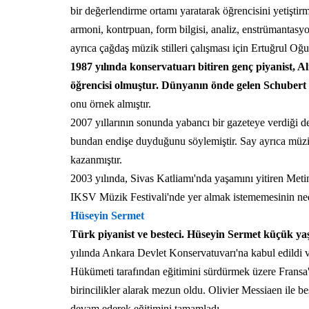
bir değerlendirme ortamı yaratarak öğrencisini yetiştir
armoni, kontrpuan, form bilgisi, analiz, enstrümantasy
ayrıca çağdaş müzik stilleri çalışması için Ertuğrul Oğuz
1987 yılında konservatuarı bitiren genç piyanist
öğrencisi olmuştur. Dünyanın önde gelen Schubert 
onu örnek almıştır.
2007 yıllarının sonunda yabancı bir gazeteye verdiği de
bundan endişe duyduğunu söylemiştir. Say ayrıca müzik
kazanmıştır.
2003 yılında, Sivas Katliamı'nda yaşamını yitiren Metin
IKSV Müzik Festivali'nde yer almak istememesinin ned
Hüseyin Sermet
Türk piyanist ve besteci. Hüseyin Sermet küçük yaş
yılında Ankara Devlet Konservatuvarı'na kabul edildi
Hükümeti tarafından eğitimini sürdürmek üzere Fransa'
birincilikler alarak mezun oldu. Olivier Messiaen ile b
devam ederek eğitimini tamamladı.