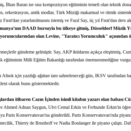
miş, İlhan Baran ise ona kompozisyon eğitiminin temeli olan teknik dona
on, orkestrasyon, antik modlar,
Türk Müziği
makamsal ve ritmik sistemler
 Fırat'dan yararlanılmasını istemiş ve Fazıl Say, üç yıl Fırat'dan ders alm
, Almanya’nın DAAD bursuyla bu ülkeye gitmiş, Düsseldorf Müzik 
yorumcularından olan Levine, "Yaratıcı Yorumculuk" açısından örn
meçlerle gündeme gelmiştir. Say, AKP iktidarını açıkça eleştirmiş, Cumh
 eğitiminin Milli Eğitim Bakanlığı tarafından önemsenmediğine vurgu y
 Altıok için yazdığı ağıttan tam sahneleneceği gün, IKSV tarafından baz
eni olarak bunu göstermektedir.
lardan itibaren Cazın İçinden isimli kitabın yazarı olan babası C
 ve Ahmed Adnan Saygun, Ulvi Cemal Erkin ve Ferhunde Erkin'in öğrenc
ya Paris Konservatuvarı'na gönderildi. Paris Konservatuvarı'nda piyano
estecilik, Thierry de Brunhoff ve Nadia Boulanger ile piyano çalıştı. D