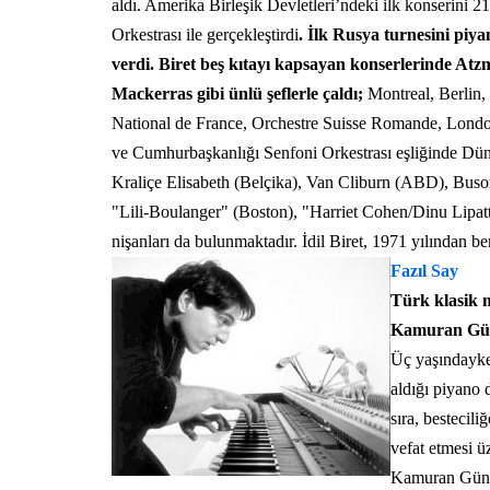
aldı. Amerika Birleşik Devletleri’ndeki ilk konserin
Orkestrası ile gerçekleştirdi
. İlk Rusya turnesini piya
verdi. Biret beş kıtayı kapsayan konserlerinde At
Mackerras gibi ünlü şeflerle çaldı;
Montreal, Berlin,
National de France, Orchestre Suisse Romande, Lon
ve Cumhurbaşkanlığı Senfoni Orkestrası eşliğinde Düny
Kraliçe Elisabeth (Belçika), Van Cliburn (ABD), Busoni 
"Lili-Boulanger" (Boston), "Harriet Cohen/Dinu Lipatt
nişanları da bulunmaktadır. İdil Biret, 1971 yılından ber
Fazıl Say
Türk klasik m
Kamuran Günd
Üç yaşındayken
aldığı piyano 
sıra, bestecil
vefat etmesi ü
Kamuran Gündem