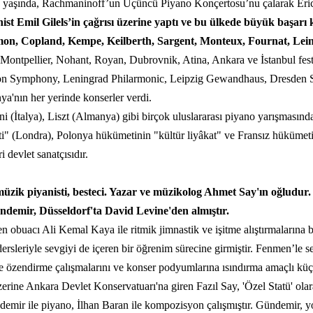
i 21 yaşında, Rachmaninoff’un Üçüncü Piyano Konçertosu’nu çalarak Er
nist Emil Gilels’in çağrısı üzerine yaptı ve bu ülkede büyük başarı
zmon, Copland, Kempe, Keilberth, Sargent, Monteux, Fournat, Lei
 Montpellier, Nohant, Royan, Dubrovnik, Atina, Ankara ve İstanbul fest
don Symphony, Leningrad Philarmonic, Leipzig Gewandhaus, Dresden 
a'nın her yerinde konserler verdi.
(İtalya), Liszt (Almanya) gibi birçok uluslararası piyano yarışmasında j
i" (Londra), Polonya hükümetinin "kültür liyâkat" ve Fransız hükümeti
i devlet sanatçısıdır.
üzik piyanisti, besteci. Yazar ve müzikolog Ahmet Say'ın oğludur
emir, Düsseldorf'ta David Levine'den almıştır.
 obuacı Ali Kemal Kaya ile ritmik jimnastik ve işitme alıştırmalarına 
dersleriyle sevgiyi de içeren bir öğrenim sürecine girmiştir. Fenmen’le s
iğe özendirme çalışmalarını ve konser podyumlarına ısındırma amaçlı küç
zerine Ankara Devlet Konservatuarı'na giren Fazıl Say, 'Özel Statü' ola
ir ile piyano, İlhan Baran ile kompozisyon çalışmıştır. Gündemir, yor