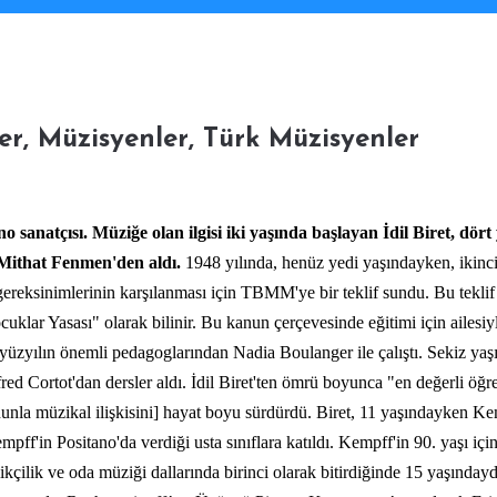
r, Müzisyenler, Türk Müzisyenler
o sanatçısı.
Müziğe
olan ilgisi iki yaşında başlayan İdil Biret, dör
 Mithat Fenmen'den aldı.
1948 yılında, henüz yedi yaşındayken, ikinci
gereksinimlerinin karşılanması için TBMM'ye bir teklif sundu. Bu teklif 
uklar Yasası" olarak bilinir. Bu kanun çerçevesinde eğitimi için ailesiyl
yüzyılın önemli pedagoglarından Nadia Boulanger ile çalıştı. Sekiz yaşı
fred Cortot'dan dersler aldı. İdil Biret'ten ömrü boyunca "en değerli ö
nla müzikal ilişkisini] hayat boyu sürdürdü. Biret, 11 yaşındayken Kem
'in Positano'da verdiği usta sınıflara katıldı. Kempff'in 90. yaşı içi
ikçilik ve oda müziği dallarında birinci olarak bitirdiğinde 15 yaşındayd