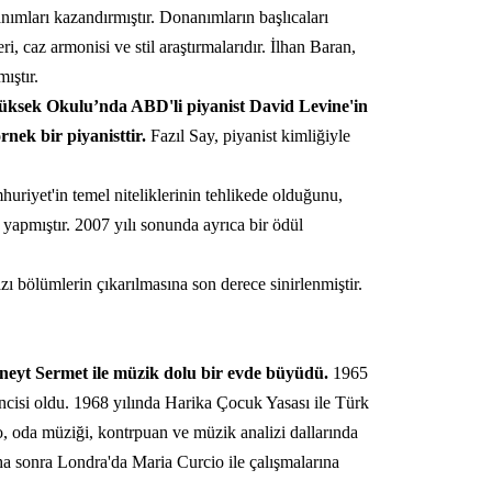
nımları kazandırmıştır. Donanımların başlıcaları
i, caz armonisi ve stil araştırmalarıdır. İlhan Baran,
ıştır.
Yüksek Okulu’nda ABD'li piyanist David Levine'in
ek bir piyanisttir.
Fazıl Say, piyanist kimliğiyle
uriyet'in temel niteliklerinin tehlikede olduğunu,
apmıştır. 2007 yılı sonunda ayrıca bir ödül
ı bölümlerin çıkarılmasına son derece sinirlenmiştir.
üneyt Sermet ile müzik dolu bir evde büyüdü.
1965
isi oldu. 1968 yılında Harika Çocuk Yasası ile Türk
, oda müziği, kontrpuan ve müzik analizi dallarında
aha sonra Londra'da Maria Curcio ile çalışmalarına