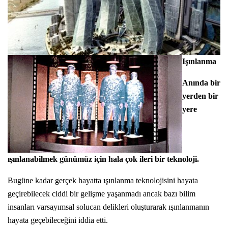
Işınlanma
Anında bir
yerden bir
yere
ışınlanabilmek günümüz için hala çok ileri bir teknoloji.
Bugüne kadar gerçek hayatta ışınlanma teknolojisini hayata
geçirebilecek ciddi bir gelişme yaşanmadı ancak bazı bilim
insanları varsayımsal solucan delikleri oluşturarak ışınlanmanın
hayata geçebileceğini iddia etti.