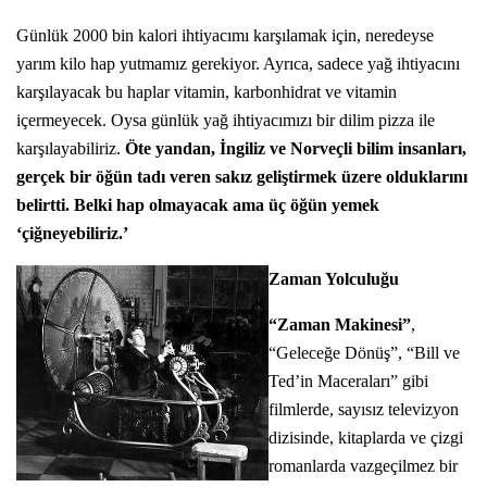
Günlük 2000 bin kalori ihtiyacımı karşılamak için, neredeyse
yarım kilo hap yutmamız gerekiyor. Ayrıca, sadece yağ ihtiyacını
karşılayacak bu haplar vitamin, karbonhidrat ve vitamin
içermeyecek. Oysa günlük yağ ihtiyacımızı bir dilim pizza ile
karşılayabiliriz.
Öte yandan, İngiliz ve Norveçli
bilim insanları
,
gerçek bir öğün tadı veren sakız geliştirmek üzere olduklarını
belirtti. Belki hap olmayacak ama üç öğün yemek
‘çiğneyebiliriz.’
Zaman Yolculuğu
“Zaman Makinesi”
,
“Geleceğe Dönüş”, “Bill ve
Ted’in Maceraları” gibi
filmlerde, sayısız televizyon
dizisinde, kitaplarda ve çizgi
romanlarda vazgeçilmez bir