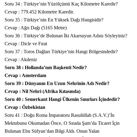
Soru 34 : Türkiye’nin Yüzölçümü Kaç Kilometre Karedir?
Cevap : 779.452 Kilometre Karedir.
Soru 35 : Türkiye’nin En Yüksek Dağı Hangisidir?
Cevap : Ağrı Dağı (5165 Metre)
Soru 36 : Türkiye’de Bulunan İki Akarsuyun Adını Söyleyiniz?
Cevap : Dicle ve Fırat
Soru 37 : Toros Dağları Türkiye’nin
Hangi
Bölgesindedir?
Cevap : Akdeniz
Soru 38 : Hollanda’nın Başkenti Nedir?
Cevap : Amsterdam
Soru 39 : Dünyanın En Uzun Nehrinin Adı Nedir?
Cevap : Nil Nehri (Afrika Kıtasında)
Soru 40 : Semerkant Hangi Ülkenin Sınırları İçindedir?
Cevap : Özbekistan
Soru 41 : Doğu Roma İmparatoru Rasulüllah (S.A.V.)’İn
Mektubunu Okumadan Önce, O Sırada Şam’da Ticaret İçin
Bulunan Ebu Süfyan’dan Bilgi Aldı. Onun Yalan