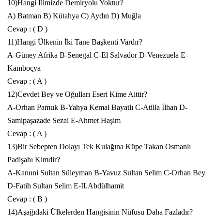
10)Hangi İlimizde Demiryolu Yoktur?
A) Batman B) Kütahya C) Aydın D) Muğla
Cevap : ( D )
11)Hangi Ülkenin İki Tane Başkenti Vardır?
A-Güney Afrika B-Senegal C-El Salvador D-Venezuela E-
Kamboçya
Cevap : ( A )
12)Cevdet Bey ve Oğulları
Eseri
Kime Aittir?
A-Orhan Pamuk B-Yahya Kemal Bayatlı C-Atilla İlhan D-
Samipaşazade Sezai E-Ahmet Haşim
Cevap : ( A )
13)Bir Sebepten Dolayı Tek Kulağına Küpe Takan Osmanlı
Padişahı Kimdir?
A-Kanuni Sultan Süleyman B-Yavuz Sultan Selim C-Orhan Bey
D-Fatih Sultan Selim E-II.Abdülhamit
Cevap : ( B )
14)Aşağıdaki Ülkelerden Hangisinin Nüfusu Daha Fazladır?