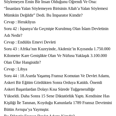
Söylemeyen Emin Bir İnsan Olduğunu Öğrendi Ve Ona:
“İnsanlara Yalan Söylemeyen Birisinin Allah’a Yalan Söylemesi
Mümkün Değildir” Dedi. Bu İmparator Kimdir?
Cevap : Herakliyus
Soru 42 : İspanya’da Geçmişte Kurulmuş Olan İslam Devletinin
Adı Nedir?
Cevap : Endülüs Emevi Devleti
Soru 43 : Afrika’nın Kuzeyinde, Akdeniz’in Kıyısında 1.750.000
Kilometre Kare Genişlikte Olan Ve Nüfusu Yaklaşık 3.100.000
Olan Ülke Hangisidir?
Cevap : Libya
Soru 44 : 18.Asırda Yaşamış Fransız Komutan Ve Devlet Adamı,
Askeri Bir Eğitim Gördükten Sonra Orduya Katıldı. Önemli
Askeri Başarılardan Dolayı Kısa Sürede Tuğgeneralliğe
Yükseldi. Daha Sonra 15 Sene Diktatörlük Yaptı. Kendisine Has
Kişiliği İle Tanınan, Koyduğu Kanunlarla 1789 Fransız Devrimini
Bütün Avrupa’ya Yaymıştır.