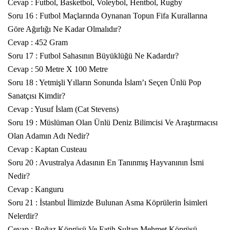
Cevap : Futbol, Basketbol, Voleybol, Hentbol, Rugby
Soru 16 : Futbol Maçlarında Oynanan Topun Fifa Kurallarına
Göre Ağırlığı Ne Kadar Olmalıdır?
Cevap : 452 Gram
Soru 17 : Futbol Sahasının Büyüklüğü Ne Kadardır?
Cevap : 50 Metre X 100 Metre
Soru 18 : Yetmişli Yılların Sonunda İslam’ı Seçen Ünlü Pop
Sanatçısı Kimdir?
Cevap : Yusuf İslam (Cat Stevens)
Soru 19 : Müslüman Olan Ünlü Deniz Bilimcisi Ve Araştırmacısı
Olan Adamın Adı Nedir?
Cevap : Kaptan Custeau
Soru 20 : Avustralya Adasının En Tanınmış Hayvanının İsmi
Nedir?
Cevap : Kanguru
Soru 21 : İstanbul İlimizde Bulunan Asma Köprülerin İsimleri
Nelerdir?
Cevap : Boğaz Köprüsü Ve Fatih Sultan Mehmet Köprüsü