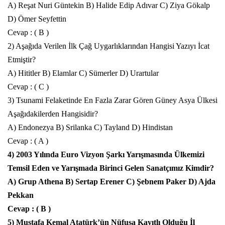
A) Reşat Nuri Güntekin B) Halide Edip Adıvar C) Ziya Gökalp
D) Ömer Seyfettin
Cevap : ( B )
2) Aşağıda Verilen İlk Çağ Uygarlıklarından Hangisi Yazıyı İcat
Etmiştir?
A) Hititler B) Elamlar C) Sümerler D) Urartular
Cevap : ( C )
3) Tsunami Felaketinde En Fazla Zarar Gören
Güney Asya
Ülkesi
Aşağıdakilerden Hangisidir?
A) Endonezya B) Srilanka C) Tayland D) Hindistan
Cevap : ( A )
4) 2003 Yılında Euro Vizyon Şarkı Yarışmasında Ülkemizi
Temsil Eden ve Yarışmada Birinci Gelen Sanatçımız Kimdir?
A) Grup Athena B) Sertap Erener C) Şebnem Paker D) Ajda
Pekkan
Cevap : ( B )
5)
Mustafa Kemal Atatürk
’ün Nüfusa Kayıtlı Olduğu İl