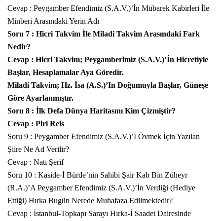
Cevap : Peygamber Efendimiz (S.A.V.)’İn Mübarek Kabirleri İle
Minberi Arasındaki Yerin Adı
Soru 7 : Hicri Takvim İle Miladi Takvim Arasındaki Fark
Nedir?
Cevap : Hicri Takvim; Peygamberimiz (S.A.V.)’İn Hicretiyle
Başlar, Hesaplamalar Aya Göredir.
Miladi Takvim; Hz. İsa (A.S.)’In Doğumuyla Başlar, Güneşe
Göre Ayarlanmıştır.
Soru 8 : İlk Defa Dünya Haritasını Kim Çizmiştir?
Cevap : Piri Reis
Soru 9 : Peygamber Efendimiz (S.A.V.)’İ Övmek İçin Yazılan
Şiire Ne Ad Verilir?
Cevap : Natı Şerif
Soru 10 : Kaside-İ Bürde’nin Sahibi Şair Kab Bin Züheyr
(R.A.)’A Peygamber Efendimiz (S.A.V.)’İn Verdiği (Hediye
Ettiği) Hırka Bugün Nerede Muhafaza Edilmektedir?
Cevap : İstanbul-Topkapı Sarayı Hırka-İ Saadet Dairesinde