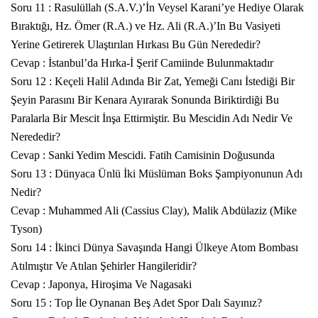
Soru 11 : Rasulüllah (S.A.V.)’İn Veysel Karani’ye Hediye Olarak
Bıraktığı, Hz. Ömer (R.A.) ve Hz. Ali (R.A.)’In Bu Vasiyeti
Yerine Getirerek Ulaştırılan Hırkası Bu Gün Nerededir?
Cevap : İstanbul’da Hırka-İ Şerif Camiinde Bulunmaktadır
Soru 12 : Keçeli Halil Adında Bir Zat, Yemeği Canı İstediği Bir
Şeyin Parasını Bir Kenara Ayırarak Sonunda Biriktirdiği Bu
Paralarla Bir Mescit İnşa Ettirmiştir. Bu Mescidin Adı Nedir Ve
Nerededir?
Cevap : Sanki Yedim Mescidi. Fatih Camisinin Doğusunda
Soru 13 : Dünyaca Ünlü İki Müslüman Boks Şampiyonunun Adı
Nedir?
Cevap : Muhammed Ali (Cassius Clay), Malik Abdülaziz (Mike
Tyson)
Soru 14 : İkinci Dünya Savaşında Hangi Ülkeye Atom Bombası
Atılmıştır Ve Atılan Şehirler Hangileridir?
Cevap : Japonya, Hiroşima Ve Nagasaki
Soru 15 : Top İle Oynanan Beş Adet Spor Dalı Sayınız?