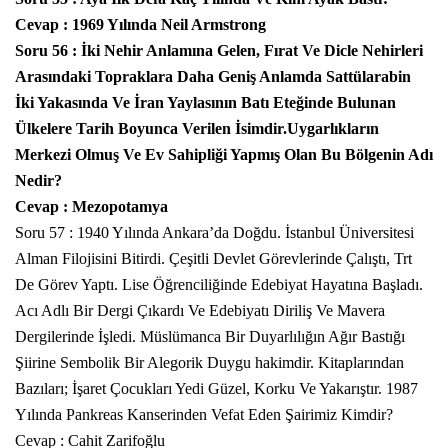
Cevap : 1969 Yılında Neil Armstrong
Soru 56 : İki Nehir Anlamına Gelen, Fırat Ve Dicle Nehirleri
Arasındaki Topraklara Daha Geniş Anlamda Sattülarabin
İki Yakasında Ve İran Yaylasının Batı Eteğinde Bulunan
Ülkelere Tarih Boyunca Verilen İsimdir.Uygarlıkların
Merkezi Olmuş Ve Ev Sahipliği Yapmış Olan Bu Bölgenin Adı
Nedir?
Cevap : Mezopotamya
Soru 57 : 1940 Yılında Ankara’da Doğdu. İstanbul Üniversitesi
Alman Filojisini Bitirdi. Çeşitli Devlet Görevlerinde Çalıştı, Trt
De Görev Yaptı. Lise Öğrenciliğinde Edebiyat Hayatına Başladı.
Acı Adlı Bir Dergi Çıkardı Ve Edebiyatı Diriliş Ve Mavera
Dergilerinde İşledi. Müslümanca Bir Duyarlılığın Ağır Bastığı
Şiirine
Sembolik
Bir Alegorik Duygu hakimdir. Kitaplarından
Bazıları; İşaret Çocukları Yedi Güzel, Korku Ve Yakarıştır. 1987
Yılında Pankreas Kanserinden Vefat Eden Şairimiz Kimdir?
Cevap : Cahit Zarifoğlu