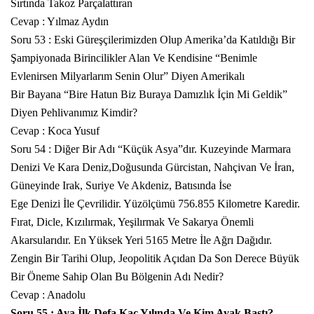
Sırtında Takoz Parçalattıran
Cevap : Yılmaz Aydın
Soru 53 : Eski Güreşçilerimizden Olup Amerika’da Katıldığı Bir
Şampiyonada Birincilikler Alan Ve Kendisine “Benimle
Evlenirsen Milyarlarım Senin Olur” Diyen Amerikalı
Bir Bayana “Bire Hatun Biz Buraya Damızlık İçin Mi Geldik”
Diyen Pehlivanımız Kimdir?
Cevap : Koca Yusuf
Soru 54 : Diğer Bir Adı “Küçük Asya”dır. Kuzeyinde Marmara
Denizi Ve Kara Deniz,Doğusunda Gürcistan, Nahçivan Ve İran,
Güneyinde Irak, Suriye Ve Akdeniz, Batısında İse
Ege Denizi İle Çevrilidir. Yüzölçümü 756.855 Kilometre Karedir.
Fırat, Dicle, Kızılırmak, Yeşilırmak Ve Sakarya Önemli
Akarsularıdır. En Yüksek Yeri 5165 Metre İle Ağrı Dağıdır.
Zengin Bir Tarihi Olup, Jeopolitik Açıdan Da Son Derece Büyük
Bir Öneme Sahip Olan Bu Bölgenin Adı Nedir?
Cevap : Anadolu
Soru 55 : Aya İlk Defa Kaç Yılında Ve Kim Ayak Bastı?