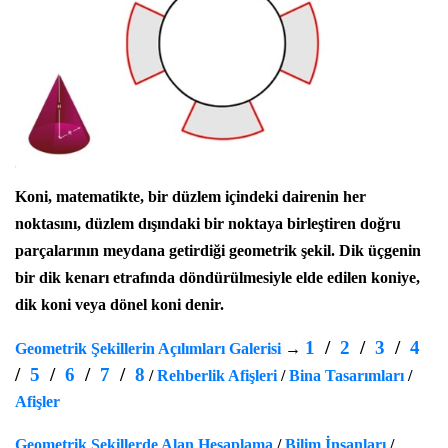
Koni, matematikte, bir düzlem içindeki dairenin her
noktasını, düzlem dışındaki bir noktaya birleştiren doğru
parçalarının meydana getirdiği geometrik şekil. Dik üçgenin
bir dik kenarı etrafında döndürülmesiyle elde edilen koniye,
dik
koni
veya dönel koni denir.
1
/
2
/
3
/
4
Geometrik Şekillerin Açılımları Galerisi
→
/
5
/
6
/
7
/
8
/
Rehberlik Afişleri
/
Bina Tasarımları
/
Afişler
Geometrik Şekillerde Alan Hesaplama
/
Bilim İnsanları
/