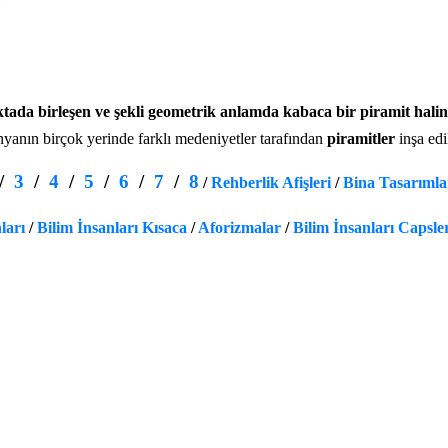
oktada birleşen ve şekli geometrik anlamda kabaca bir piramit halin
yanın birçok yerinde farklı medeniyetler tarafından
piramitler
inşa edi
/
3
/
4
/
5
/
6
/
7
/
8
/
Rehberlik Afişleri
/
Bina Tasarımla
ları
/
Bilim İnsanları Kısaca
/
Aforizmalar
/
Bilim İnsanları Capsle