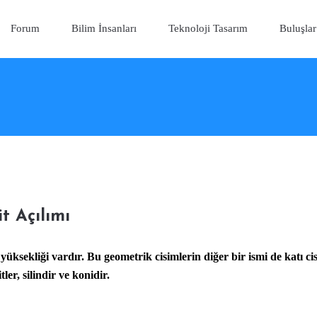
Forum
Bilim İnsanları
Teknoloji Tasarım
Buluşlar
t Açılımı
üksekliği vardır. Bu geometrik cisimlerin diğer bir ismi de katı ci
er, silindir ve konidir.