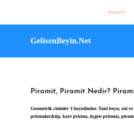
Anasayfa
GelisenBeyin.Net
Piramit, Piramit Nedir? Pirami
Geometrik cisimler 3 boyutludur. Yani boyu, eni ve y
prizmalar(küp, kare prizma, üçgen prizma), piramitl