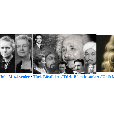
Ünlü Müzisyenler
/
Türk Büyükleri
/
Türk Bilim İnsanları
/
Ünlü M