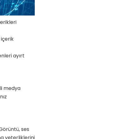
erikleri
içerik
nleri ayırt
nli medya
nız
Görüntü, ses
 yeterliklerini