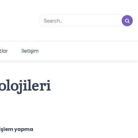
tlar
İletişim
lojileri
e işlem yapma