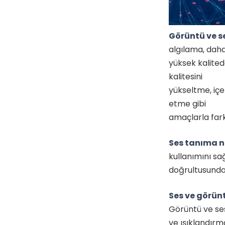
Görüntü ve s
algılama, dah
yüksek kalitede
kalitesini
yükseltme, içer
etme gibi
amaçlarla farkl
Ses tanıma n
kullanımını sa
doğrultusunda ç
Ses ve görünt
Görüntü ve ses
ve ışıklandırm