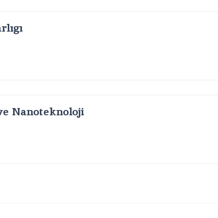
lığı
ve Nanoteknoloji