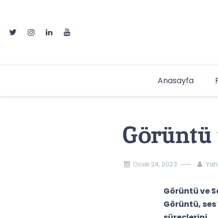
Skip
to
content
Anasayfa
Görüntü 
Ocak 24, 2023
Yah
Görüntü ve S
Görüntü, ses 
süreçlerini