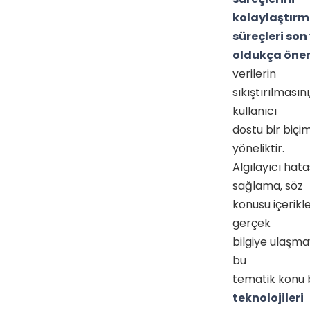
kolaylaştırma
süreçleri son
oldukça öne
verilerin
sıkıştırılmasın
kullanıcı
dostu bir biçi
yöneliktir.
Algılayıcı hat
sağlama, söz
konusu içerikl
gerçek
bilgiye ulaşma
bu
tematik konu
teknolojileri