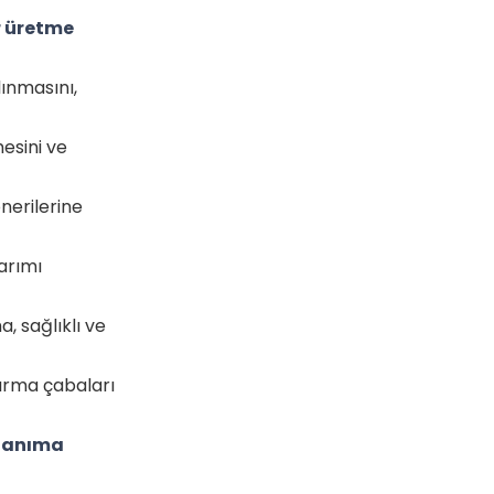
er üretme
lınmasını,
mesini ve
nerilerine
tarımı
, sağlıklı ve
tırma çabaları
 tanıma