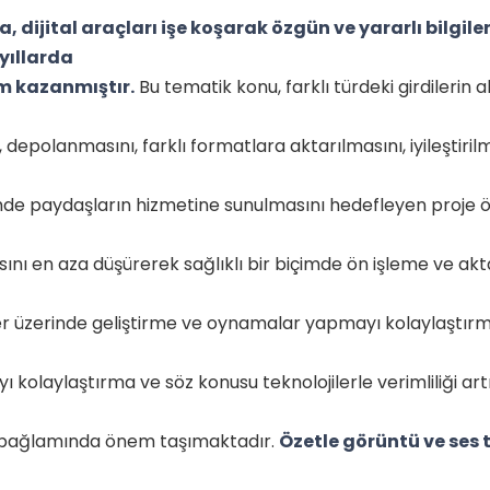
, dijital araçları işe koşarak özgün ve yararlı bilgil
 yıllarda
m kazanmıştır.
Bu tematik konu, farklı türdeki girdilerin a
ı, depolanmasını, farklı formatlara aktarılmasını, iyileştiril
mde paydaşların hizmetine sunulmasını hedefleyen proje ö
asını en aza düşürerek sağlıklı bir biçimde ön işleme ve ak
er üzerinde geliştirme ve oynamalar yapmayı kolaylaştırma
yı kolaylaştırma ve söz konusu teknolojilerle verimliliği ar
 bağlamında önem taşımaktadır.
Özetle görüntü ve ses