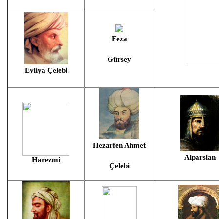
Feza
Gürsey
Evliya Çelebi
Hezarfen Ahmet
Alparslan
Harezmi
Çelebi