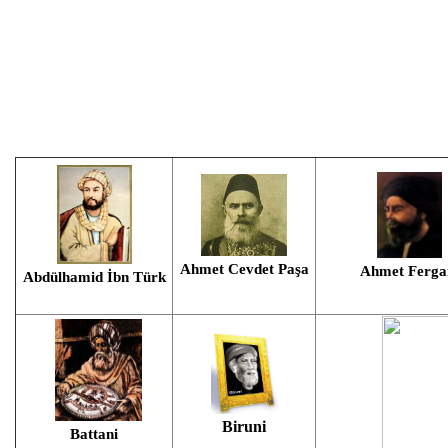
Ahmet Cevdet Paşa
Ahmet Ferga
Abdülhamid İbn Türk
Biruni
Battani