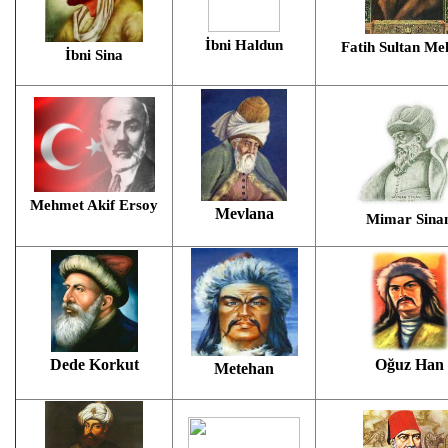
İbni Haldun
Fatih Sultan M
İbni Sina
Mehmet Akif Ersoy
Mevlana
Mimar Sina
Dede Korkut
Oğuz Han
Metehan