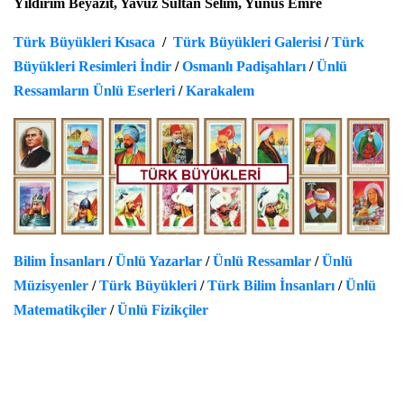
Yıldırım Beyazıt, Yavuz Sultan Selim, Yunus Emre
Türk Büyükleri Kısaca
/
Türk Büyükleri Galerisi
/
Türk
Büyükleri Resimleri İndir
/
Osmanlı Padişahları
/
Ünlü
Ressamların Ünlü Eserleri
/
Karakalem
Bilim İnsanları
/
Ünlü Yazarlar
/
Ünlü Ressamlar
/
Ünlü
Müzisyenler
/
Türk Büyükleri
/
Türk Bilim İnsanları
/
Ünlü
Matematikçiler
/
Ünlü Fizikçiler